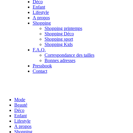
Déco
Enfant
Lifestyle
A propos
Shopping
Shopping printemps
Shopping Déco
Shopping sport
Shopping Kids
F.A.Q.
Correspondance des tailles
Bonnes adresses
Pressbook
Contact
Mode
Beauté
Déco
Enfant
Lifestyle
A propos
Shopping