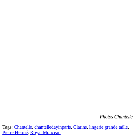
Photos Chantelle
Tags:
Chantelle
,
chantelledayinparis
,
Clarins
,
lingerie grande taille
,
Pierre Hermé
,
Royal Monceau