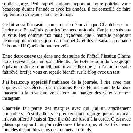
soutien-gorge. Petit rappel toujours important, notre poitrine varie
beaucoup durant l’année et avec les années, il est conseillé de faire
reprendre ses mesures tous les 6 mois.
Ce fut aussi l’occasion pour moi de découvrir que Chantelle est un
leader aux Etats-Unis pour les bonnets profonds. Car je ne sais pas
si vous êtes comme moi mais j’ignorais que Chantelle proposait
beaucoup de modèles jusqu’au bonnet G et dès la saison prochaine
le bonnet H! Quelle bonne nouvelle.
Entre deux essayages dans une des suites de l’hôtel, l’institut Clarins
nous recevait pour un soin détente. J’ai testé le soin du visage qui
équivaut à 2h de sommeil, autant vous dire que ça m’a tout de suite
fait rêvé, bref je vous en reparle bientôt sur le blog avec un test.
J’ai beaucoup apprécié l’ambiance de la journée, à rire avec mes
copines et se délecter des macarons Pierre Hermé dont le fameux
macaron à la rose que vous avez pu manger des yeux sur mon
instagram.
Chantelle fait partie des marques avec qui j’ai un attachement
particuliers, c’est d’ailleurs le premier soutien-gorge que ma maman
m’avait offert! J’étais si fière, il a été usé jusqu’à la corde. C’est avec
plaisir qu’aujourd’hui j’ai redécouvert la marque, et les très beaux
modèles disponibles dans des bonnets profonds.