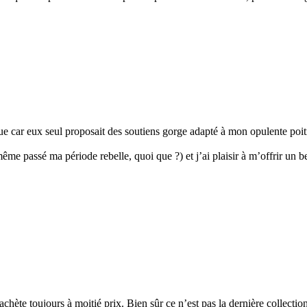
ue car eux seul proposait des soutiens gorge adapté à mon opulente poitri
me passé ma période rebelle, quoi que ?) et j’ai plaisir à m’offrir un b
s achète toujours à moitié prix. Bien sûr ce n’est pas la dernière collec