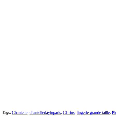
Tags:
Chantelle
,
chantelledayinparis
,
Clarins
,
lingerie grande taille
,
Pi