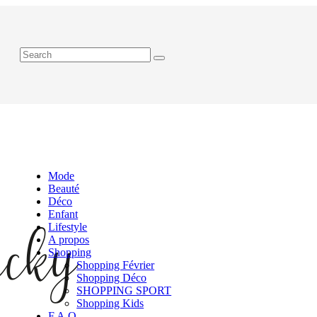
Mode
Beauté
Déco
Enfant
Lifestyle
A propos
Shopping
Shopping Février
Shopping Déco
SHOPPING SPORT
Shopping Kids
F.A.Q.