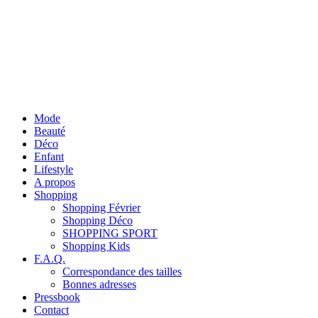
Mode
Beauté
Déco
Enfant
Lifestyle
A propos
Shopping
Shopping Février
Shopping Déco
SHOPPING SPORT
Shopping Kids
F.A.Q.
Correspondance des tailles
Bonnes adresses
Pressbook
Contact