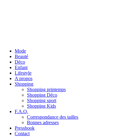
Mode
Beauté
Déco
Enfant
Lifestyle
A propos
Shopping
Shopping printemps
Shopping Déco
Shopping sport
Shopping Kids
F.A.Q.
Correspondance des tailles
Bonnes adresses
Pressbook
Contact