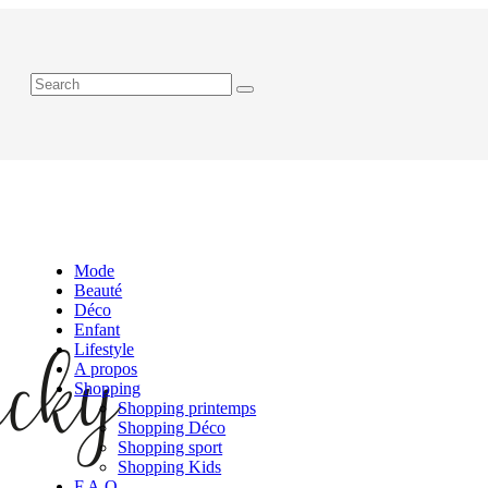
Mode
Beauté
Déco
Enfant
Lifestyle
A propos
Shopping
Shopping printemps
Shopping Déco
Shopping sport
Shopping Kids
F.A.Q.