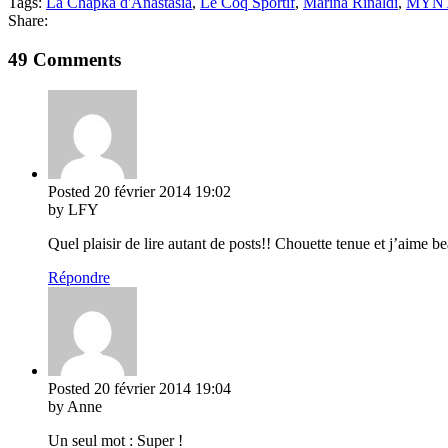
Tags:
La Chapka d'Anastasia
,
Le Coq Sportif
,
Marina Rinaldi
,
MYNT
Share:
49 Comments
Posted
20 février 2014
19:02
by LFY
Quel plaisir de lire autant de posts!! Chouette tenue et j’aime b
Répondre
Posted
20 février 2014
19:04
by Anne
Un seul mot : Super !