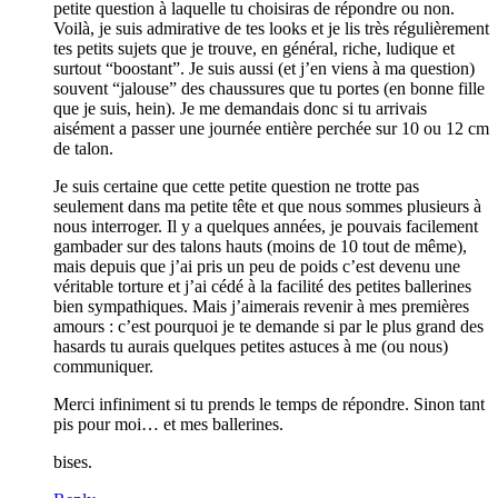
petite question à laquelle tu choisiras de répondre ou non.
Voilà, je suis admirative de tes looks et je lis très régulièrement
tes petits sujets que je trouve, en général, riche, ludique et
surtout “boostant”. Je suis aussi (et j’en viens à ma question)
souvent “jalouse” des chaussures que tu portes (en bonne fille
que je suis, hein). Je me demandais donc si tu arrivais
aisément a passer une journée entière perchée sur 10 ou 12 cm
de talon.
Je suis certaine que cette petite question ne trotte pas
seulement dans ma petite tête et que nous sommes plusieurs à
nous interroger. Il y a quelques années, je pouvais facilement
gambader sur des talons hauts (moins de 10 tout de même),
mais depuis que j’ai pris un peu de poids c’est devenu une
véritable torture et j’ai cédé à la facilité des petites ballerines
bien sympathiques. Mais j’aimerais revenir à mes premières
amours : c’est pourquoi je te demande si par le plus grand des
hasards tu aurais quelques petites astuces à me (ou nous)
communiquer.
Merci infiniment si tu prends le temps de répondre. Sinon tant
pis pour moi… et mes ballerines.
bises.