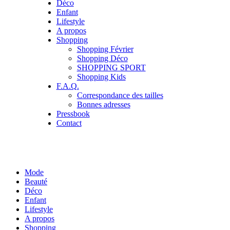
Déco
Enfant
Lifestyle
A propos
Shopping
Shopping Février
Shopping Déco
SHOPPING SPORT
Shopping Kids
F.A.Q.
Correspondance des tailles
Bonnes adresses
Pressbook
Contact
Mode
Beauté
Déco
Enfant
Lifestyle
A propos
Shopping