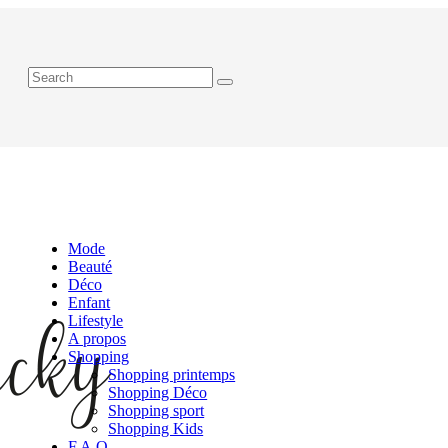
Mode
Beauté
Déco
Enfant
Lifestyle
A propos
Shopping
Shopping printemps
Shopping Déco
Shopping sport
Shopping Kids
F.A.Q.