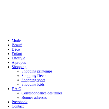
Mode
Beauté
Déco
Enfant
Lifestyle
A propos
Shopping
Shopping printemps
Shopping Déco
Shopping sport
Shopping Kids
F.A.Q.
Correspondance des tailles
Bonnes adresses
Pressbook
Contact