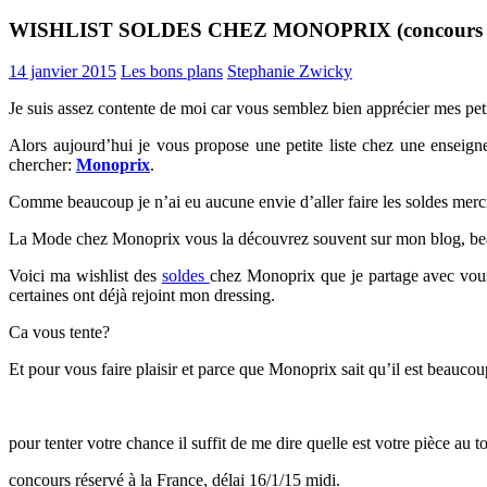
WISHLIST SOLDES CHEZ MONOPRIX (concours i
14 janvier 2015
Les bons plans
Stephanie Zwicky
Je suis assez contente de moi car vous semblez bien apprécier mes pet
Alors aujourd’hui je vous propose une petite liste chez une enseign
chercher:
Monoprix
.
Comme beaucoup je n’ai eu aucune envie d’aller faire les soldes mercre
La Mode chez Monoprix vous la découvrez souvent sur mon blog, bea
Voici ma wishlist des
soldes
chez Monoprix que je partage avec vous, a
certaines ont déjà rejoint mon dressing.
Ca vous tente?
Et pour vous faire plaisir et parce que Monoprix sait qu’il est beaucou
pour tenter votre chance il suffit de me dire quelle est votre pièce au
concours réservé à la France, délai 16/1/15 midi.