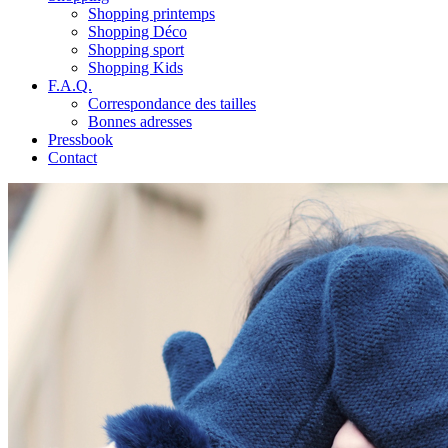
Shopping printemps
Shopping Déco
Shopping sport
Shopping Kids
F.A.Q.
Correspondance des tailles
Bonnes adresses
Pressbook
Contact