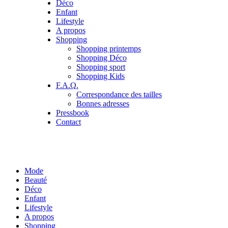
Déco
Enfant
Lifestyle
A propos
Shopping
Shopping printemps
Shopping Déco
Shopping sport
Shopping Kids
F.A.Q.
Correspondance des tailles
Bonnes adresses
Pressbook
Contact
Mode
Beauté
Déco
Enfant
Lifestyle
A propos
Shopping