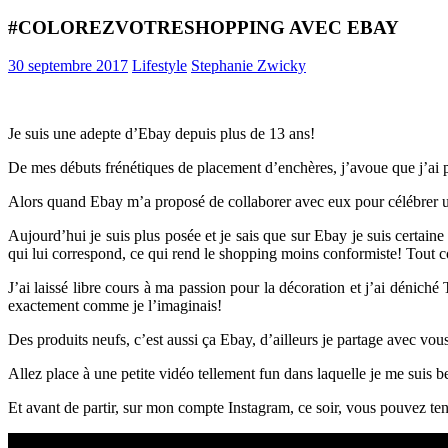
#COLOREZVOTRESHOPPING AVEC EBAY
30 septembre 2017
Lifestyle
Stephanie Zwicky
Je suis une adepte d’Ebay depuis plus de 13 ans!
De mes débuts frénétiques de placement d’enchères, j’avoue que j’ai p
Alors quand Ebay m’a proposé de collaborer avec eux pour célébrer un
Aujourd’hui je suis plus posée et je sais que sur Ebay je suis certai
qui lui correspond, ce qui rend le shopping moins conformiste! Tout
J’ai laissé libre cours à ma passion pour la décoration et j’ai déniché
exactement comme je l’imaginais!
Des produits neufs, c’est aussi ça Ebay, d’ailleurs je partage avec vo
Allez place à une petite vidéo tellement fun dans laquelle je me suis
Et avant de partir, sur mon compte Instagram, ce soir, vous pouvez te