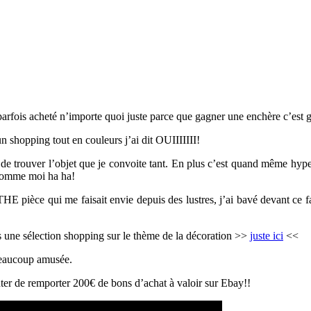
arfois acheté n’importe quoi juste parce que gagner une enchère c’est 
 shopping tout en couleurs j’ai dit OUIIIIIII!
ne de trouver l’objet que je convoite tant. En plus c’est quand même hyp
 comme moi ha ha!
 THE pièce qui me faisait envie depuis des lustres, j’ai bavé devant ce f
us une sélection shopping sur le thème de la décoration >>
juste ici
<<
 beaucoup amusée.
nter de remporter 200€ de bons d’achat à valoir sur Ebay!!