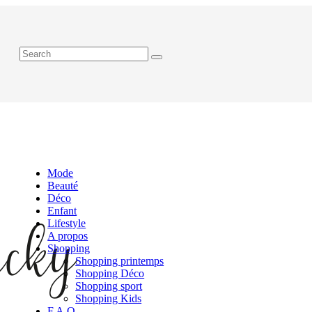
Mode
Beauté
Déco
Enfant
Lifestyle
A propos
Shopping
Shopping printemps
Shopping Déco
Shopping sport
Shopping Kids
F.A.Q.