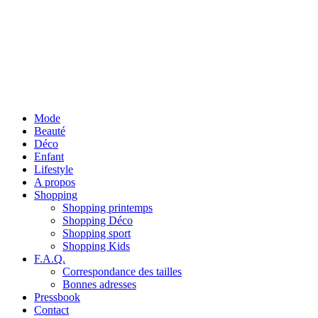
Mode
Beauté
Déco
Enfant
Lifestyle
A propos
Shopping
Shopping printemps
Shopping Déco
Shopping sport
Shopping Kids
F.A.Q.
Correspondance des tailles
Bonnes adresses
Pressbook
Contact