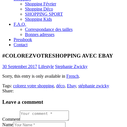
Shopping Février
Shopping Déco
SHOPPING SPORT
Shopping Kids
F.A.Q.
Correspondance des tailles
Bonnes adresses
Pressbook
Contact
#COLOREZVOTRESHOPPING AVEC EBAY
30 September 2017
Lifestyle
Stephanie Zwicky
Sorry, this entry is only available in
French
.
Tags:
colorez votre shopping
,
déco
,
Ebay
,
stéphanie zwicky
Share:
Leave a comment
Comment
Name