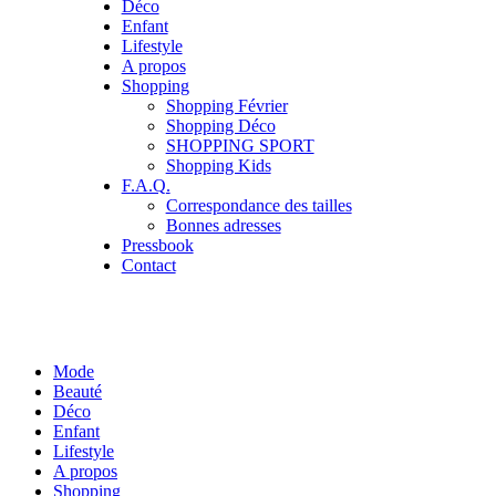
Déco
Enfant
Lifestyle
A propos
Shopping
Shopping Février
Shopping Déco
SHOPPING SPORT
Shopping Kids
F.A.Q.
Correspondance des tailles
Bonnes adresses
Pressbook
Contact
Mode
Beauté
Déco
Enfant
Lifestyle
A propos
Shopping