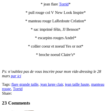
* jean flare
Torrid
*
* pull rouge col V New Look Inspire*
* manteau rouge LaRedoute Création*
* sac imprimé félin, JJ Benson*
* escarpins rouges André*
* collier coeur et noeud Yes or not*
* broche noeud Claire’s*
Ps: n’oubliez pas de vous inscrire pour mon vide-dressing le 28
mars
par ici
Tags:
flare grande taille
,
jean large clair
,
jean taille haute
,
manteau
rouge
,
Torrid
Share:
23 Comments