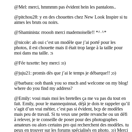
@Mel: merci, hmmmm pas évident hein les pantalons..
@pitchou28: y en des chouettes chez New Look Inspire si tu
aimes les bruts ou noirs.
@Shaminista: rroooh merci mademoiselle!! *^ ^*
@nicole: ah oui c’est un modèle que j’ai porté pour les
photos, il est chouette mais il était trop large à la taille pour
moi dans ma taille. :s
@Fée tuxette: hey merci :o)
@juju21: promis dès que j’ai le temps je débarque!! ;o)
@barbara: ooh thank you so much and welcome on my blog!
where do you find my address?
@Emily: voui mais moi les bretelles ça me va pas du tout en
fait. Emily, pour le mannequinnat, déjà je dois te rappeler qu’il
s’agit d’un vrai métier, c’est pas si évident, bcp de modèles
mais peu de travail. Si tu veux une petite revanche ou un défi
à relever, je te conseille de poser pour des photographes
amateurs ou alors certains pro qui recherchent des modèles. tu
peux en trouver sur les forums spécialisés en photo. :o) Merci