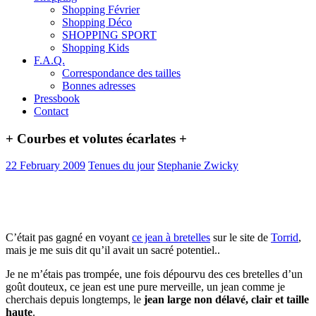
Shopping Février
Shopping Déco
SHOPPING SPORT
Shopping Kids
F.A.Q.
Correspondance des tailles
Bonnes adresses
Pressbook
Contact
+ Courbes et volutes écarlates +
22 February 2009
Tenues du jour
Stephanie Zwicky
C’était pas gagné en voyant
ce jean à bretelles
sur le site de
Torrid
,
mais je me suis dit qu’il avait un sacré potentiel..
Je ne m’étais pas trompée, une fois dépourvu des ces bretelles d’un
goût douteux, ce jean est une pure merveille, un jean comme je
cherchais depuis longtemps, le
jean large non délavé, clair et taille
haute
.