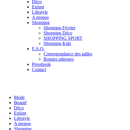
Déco
Enfant
Lifestyle
A propos
Shopping
Shopping Février
Shopping Déco
SHOPPING SPORT
Shopping Kids
F.A.Q.
Correspondance des tailles
Bonnes adresses
Pressbook
Contact
Mode
Beauté
Déco
Enfant
Lifestyle
A propos
Shopping