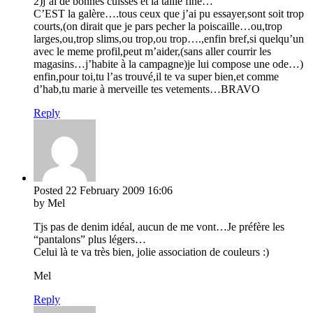
2)j’ai de bonnes cuisses et la taille fine…
C’EST la galère….tous ceux que j’ai pu essayer,sont soit trop
courts,(on dirait que je pars pecher la poiscaille…ou,trop
larges,ou,trop slims,ou trop,ou trop….,enfin bref,si quelqu’un
avec le meme profil,peut m’aider,(sans aller courrir les
magasins…j’habite à la campagne)je lui compose une ode…)
enfin,pour toi,tu l’as trouvé,il te va super bien,et comme
d’hab,tu marie à merveille tes vetements…BRAVO
Reply
Posted
22 February 2009
16:06
by Mel
Tjs pas de denim idéal, aucun de me vont…Je préfère les
“pantalons” plus légers…
Celui là te va très bien, jolie association de couleurs :)
Mel
Reply