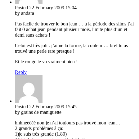
Posted
22 February 2009
15:04
by andara
Pas facile de trouver le bon jean … à la période des slims j’ai
fait 0 achat jean pendant plusieur mois, limite plus d’un et
demi sans achats !
Celui est très joli : j’aime la forme, la couleur … bref tu as
trouvé une perle rare presque !
Et le rouge te va vraiment bien !
Reply
Posted
22 February 2009
15:45
by grains de maniguette
hhhhééééé non,je n’ai toujours pas trouvé mon jean…
2 grands problèmes à ça:
1)je suis trés grande (1.80)