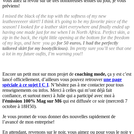
Vous allez la revoir sur de très nombreuses tenues du jour, je vous
préviens!
I mixed the black of the top with the softness of my new
leatheeeeeeer skirt!! I think it’s going to be my favorite piece of the
season! I looked for a leather skirt everywhere and finally ended up
having one made just for me when I in North Africa. Perfect skin, a
zip in the back, the right little opening at the bottom for the freedom
of my legs, and here you go
for 50 euros, I had the perfectly
tailored skirt for my booty(licious)
. Im pretty sure you’ll see that one
a lot in my future oufits, I’m warning you!!
Encore un petit mot sur mon projet de
coaching mode,
ça y est c’est
lancé officiellement, d’ailleurs vous pouvez retrouver
une page
spéciale à ce sujet I C I
. N’hésitez pas à me contacter pour tous
renseignements ou infos. Merci à celles qui m’ont déjà fait
confiance, et surtout merci à Julie qui a participé avec moi à
l’émission 100% Mag sur M6
qui est diffusée ce soir (mercredi 7
octobre à 18H50).
Je vous promet de vous donner des nouvelles rapidement de
l’avancé de mon entreprise!
En attendant, revenons sur le noir, vous aimez ou pour vous le noir y