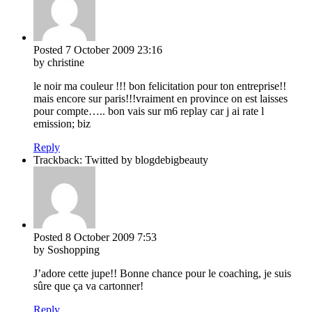
Posted
7 October 2009
23:16
by christine
le noir ma couleur !!! bon felicitation pour ton entreprise!!
mais encore sur paris!!!vraiment en province on est laisses
pour compte….. bon vais sur m6 replay car j ai rate l
emission; biz
Reply
Trackback: Twitted by blogdebigbeauty
Posted
8 October 2009
7:53
by Soshopping
J’adore cette jupe!! Bonne chance pour le coaching, je suis
sûre que ça va cartonner!
Reply