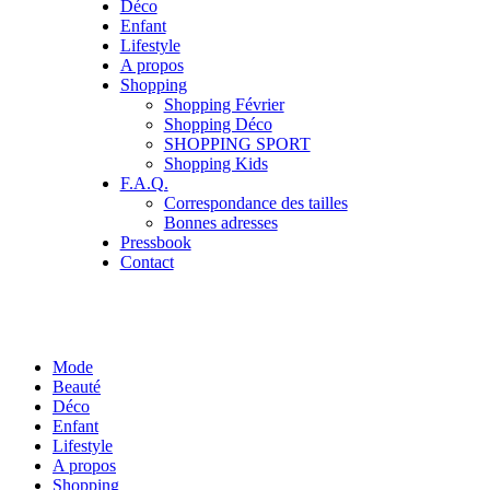
Déco
Enfant
Lifestyle
A propos
Shopping
Shopping Février
Shopping Déco
SHOPPING SPORT
Shopping Kids
F.A.Q.
Correspondance des tailles
Bonnes adresses
Pressbook
Contact
Mode
Beauté
Déco
Enfant
Lifestyle
A propos
Shopping