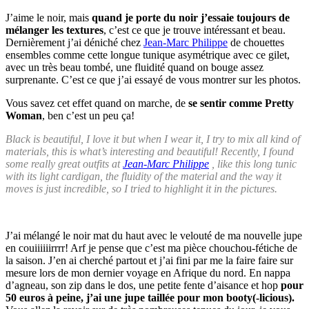
J’aime le noir, mais
quand je porte du noir j’essaie toujours de
mélanger les textures
, c’est ce que je trouve intéressant et beau.
Dernièrement j’ai déniché chez
Jean-Marc Philippe
de chouettes
ensembles comme cette longue tunique asymétrique avec ce gilet,
avec un très beau tombé, une fluidité quand on bouge assez
surprenante. C’est ce que j’ai essayé de vous montrer sur les photos.
Vous savez cet effet quand on marche, de
se sentir comme Pretty
Woman
, ben c’est un peu ça!
Black is beautiful, I love it but when I wear it, I try to mix all kind of
materials, this is what’s interesting and beautiful! Recently, I found
some really great outfits at
Jean-Marc Philippe
, like this long tunic
with its light cardigan, the fluidity of the material and the way it
moves is just incredible, so I tried to highlight it in the pictures.
J’ai mélangé le noir mat du haut avec le velouté de ma nouvelle jupe
en couiiiiiirrrr! Arf je pense que c’est ma pièce chouchou-fétiche de
la saison. J’en ai cherché partout et j’ai fini par me la faire faire sur
mesure lors de mon dernier voyage en Afrique du nord. En nappa
d’agneau, son zip dans le dos, une petite fente d’aisance et hop
pour
50 euros à peine, j’ai une jupe taillée pour mon booty(-licious).