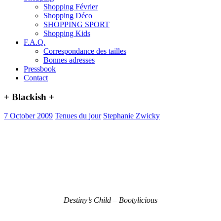
Shopping Février
Shopping Déco
SHOPPING SPORT
Shopping Kids
F.A.Q.
Correspondance des tailles
Bonnes adresses
Pressbook
Contact
+ Blackish +
7 October 2009
Tenues du jour
Stephanie Zwicky
Destiny’s Child – Bootylicious