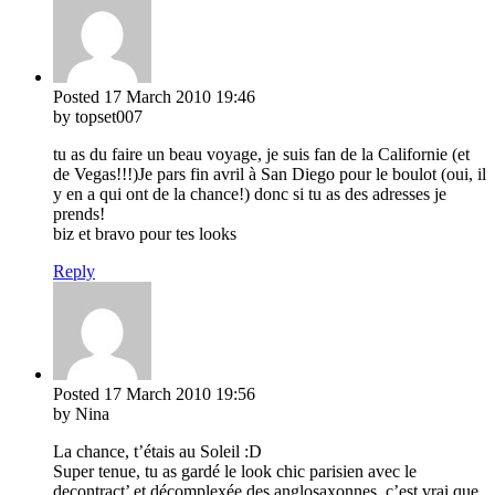
Posted
17 March 2010
19:46
by topset007
tu as du faire un beau voyage, je suis fan de la Californie (et
de Vegas!!!)Je pars fin avril à San Diego pour le boulot (oui, il
y en a qui ont de la chance!) donc si tu as des adresses je
prends!
biz et bravo pour tes looks
Reply
Posted
17 March 2010
19:56
by Nina
La chance, t’étais au Soleil :D
Super tenue, tu as gardé le look chic parisien avec le
decontract’ et décomplexée des anglosaxonnes..c’est vrai que