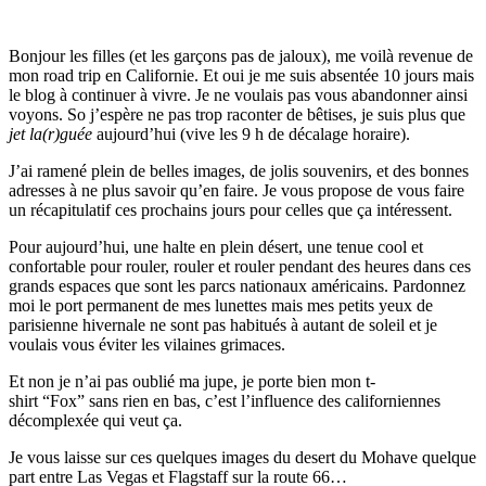
Bonjour les filles (et les garçons pas de jaloux), me voilà revenue de
mon road trip en Californie. Et oui je me suis absentée 10 jours mais
le blog à continuer à vivre. Je ne voulais pas vous abandonner ainsi
voyons. So j’espère ne pas trop raconter de bêtises, je suis plus que
jet la(r)guée
aujourd’hui (vive les 9 h de décalage horaire).
J’ai ramené plein de belles images, de jolis souvenirs, et des bonnes
adresses à ne plus savoir qu’en faire. Je vous propose de vous faire
un récapitulatif ces prochains jours pour celles que ça intéressent.
Pour aujourd’hui, une halte en plein désert, une tenue cool et
confortable pour rouler, rouler et rouler pendant des heures dans ces
grands espaces que sont les parcs nationaux américains. Pardonnez
moi le port permanent de mes lunettes mais mes petits yeux de
parisienne hivernale ne sont pas habitués à autant de soleil et je
voulais vous éviter les vilaines grimaces.
Et non je n’ai pas oublié ma jupe, je porte bien mon t-
shirt “Fox” sans rien en bas, c’est l’influence des californiennes
décomplexée qui veut ça.
Je vous laisse sur ces quelques images du desert du Mohave quelque
part entre Las Vegas et Flagstaff sur la route 66…