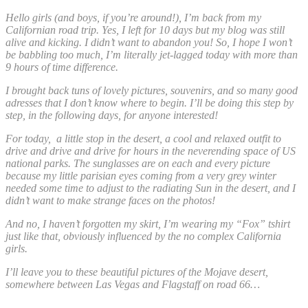
Hello girls (and boys, if you’re around!), I’m back from my
Californian road trip. Yes, I left for 10 days but my blog was still
alive and kicking. I didn’t want to abandon you! So, I hope I won’t
be babbling too much, I’m literally jet-lagged today with more than
9 hours of time difference.
I brought back tuns of lovely pictures, souvenirs, and so many good
adresses that I don’t know where to begin. I’ll be doing this step by
step, in the following days, for anyone interested!
For today, a little stop in the desert, a cool and relaxed outfit to
drive and drive and drive for hours in the neverending space of US
national parks. The sunglasses are on each and every picture
because my little parisian eyes coming from a very grey winter
needed some time to adjust to the radiating Sun in the desert, and I
didn’t want to make strange faces on the photos!
And no, I haven’t forgotten my skirt, I’m wearing my “Fox” tshirt
just like that, obviously influenced by the no complex California
girls.
I’ll leave you to these beautiful pictures of the Mojave desert,
somewhere between Las Vegas and Flagstaff on road 66…