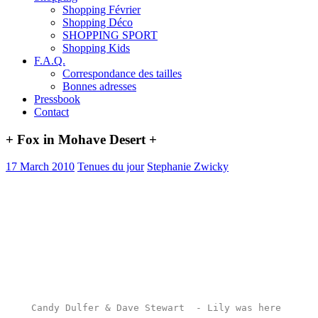
Shopping Février
Shopping Déco
SHOPPING SPORT
Shopping Kids
F.A.Q.
Correspondance des tailles
Bonnes adresses
Pressbook
Contact
+ Fox in Mohave Desert +
17 March 2010
Tenues du jour
Stephanie Zwicky
Candy Dulfer & Dave Stewart  - Lily was here 