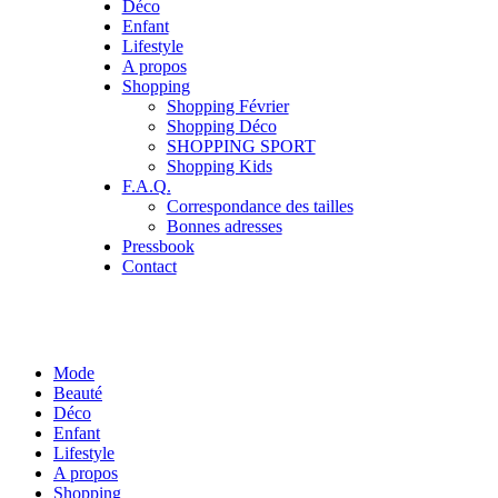
Déco
Enfant
Lifestyle
A propos
Shopping
Shopping Février
Shopping Déco
SHOPPING SPORT
Shopping Kids
F.A.Q.
Correspondance des tailles
Bonnes adresses
Pressbook
Contact
Mode
Beauté
Déco
Enfant
Lifestyle
A propos
Shopping