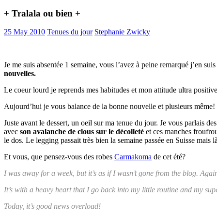
+ Tralala ou bien +
25 May 2010
Tenues du jour
Stephanie Zwicky
Je me suis absentée 1 semaine, vous l’avez à peine remarqué j’en suis
nouvelles.
Le coeur lourd je reprends mes habitudes et mon attitude ultra positive,
Aujourd’hui je vous balance de la bonne nouvelle et plusieurs même!
Juste avant le dessert, un oeil sur ma tenue du jour. Je vous parlai
avec
son avalanche de clous sur le décolleté
et ces manches froufrout
le dos. Le legging passait très bien la semaine passée en Suisse mais 
Et vous, que pensez-vous des robes
Carmakoma
de cet été?
I was away for a week, but it’s as if I wasn’t gone from the blog. Aga
It’s with a heavy heart that I go back into my little routine and my su
Today, it’s good news overload!