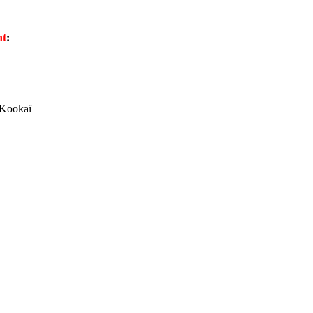
nt
:
 Kookaï