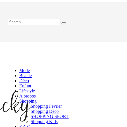
Mode
Beauté
Déco
Enfant
Lifestyle
A propos
Shopping
Shopping Février
Shopping Déco
SHOPPING SPORT
Shopping Kids
F.A.Q.