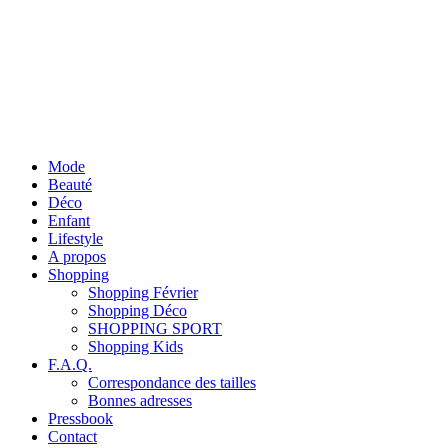
Mode
Beauté
Déco
Enfant
Lifestyle
A propos
Shopping
Shopping Février
Shopping Déco
SHOPPING SPORT
Shopping Kids
F.A.Q.
Correspondance des tailles
Bonnes adresses
Pressbook
Contact