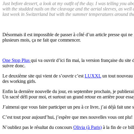
Just before dessert, a look at my outfit of the day. I was telling you
with the studded nails on the cleavage and the aerial sleeves, as well 
last week in Switzerland but with the summer temperatures around the
Désormais il est impossible de passer à côté d’un article presse qui ne
plusieurs mois, ça ne fait que commencer.
One Stop Plus
qui va ouvrir d’ici fin mai, la version française du sit
suivre donc.
Le deuxième site qui vient de s’ouvrir c’est
LUXXL
un tout nouveau 
des working girls.
Enfin la dernière nouvelle du jour, en septembre prochain, je publiera
Un sacré défi pour moi, et surtout un grand retour en arrière pour es
J’aimerai que vous faire participer un peu à ce livre, j’ai déjà fait une
C’est tout pour aujourd’hui, j’espère que mes nouvelles vous ont plu!
N’oubliez pas le résultat du concours
Olivia (à Paris)
à la fin de ce bil