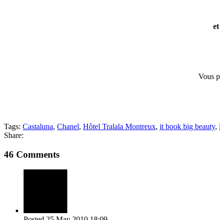
e
Vous p
Tags:
Castaluna
,
Chanel
,
Hôtel Tralala Montreux
,
it book big beauty
,
Share:
46 Comments
Posted
25 May 2010
18:09