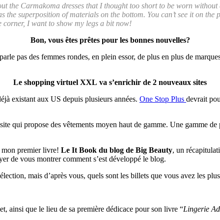
 about the Carmakoma dresses that I thought too short to be worn without
as the superposition of materials on the bottom. You can’t see it on the 
 corner, I want to show my legs a bit now!
Bon, vous êtes prêtes pour les bonnes nouvelles?
 parle pas des femmes rondes, en plein essor, de plus en plus de marques
Le shopping virtuel XXL va s’enrichir de 2 nouveaux sites
e déjà existant aux US depuis plusieurs années.
One Stop Plus
devrait po
site qui propose des vêtements moyen haut de gamme. Une gamme de pri
i mon premier livre!
Le It Book du blog de Big Beauty
, un récapitulat
sayer de vous montrer comment s’est développé le blog.
 sélection, mais d’après vous, quels sont les billets que vous avez les plu
let, ainsi que le lieu de sa première dédicace pour son livre “
Lingerie Ad