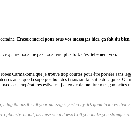
 certaine.
Encore merci pour tous vos messages hier, ça fait du bien 
 ce qui ne nous tue pas nous rend plus fort, c’est tellement vrai.
s des robes Carmakoma que je trouve trop courtes pour être portées sans
euses ainsi que la superposition des tissus sur la partie de la jupe. On 
là avec ces températures estivales, j’ai envie de montrer mes gambettes 
in, a big thanks for all your messages yesterday, it’s good to know tha
per optimistic mood, because what doesn’t kill you make you stronger, and