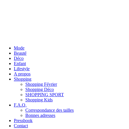
Mode
Beauté
Déco
Enfant
Lifestyle
A propos
Shopping
Shopping Février
Shopping Déco
SHOPPING SPORT
Shopping Kids
F.A.Q.
Correspondance des tailles
Bonnes adresses
Pressbook
Contact