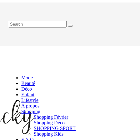
Mode
Beauté
Déco
Enfant
Lifestyle
A propos
Shopping
Shopping Février
Shopping Déco
SHOPPING SPORT
Shopping Kids
F.A.Q.