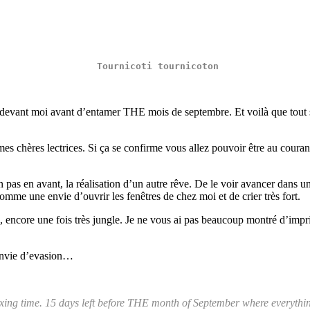
 Tournicoti tournicoton
s devant moi avant d’entamer THE mois de septembre. Et voilà que tout s’
es chères lectrices. Si ça se confirme vous allez pouvoir être au couran
un pas en avant, la réalisation d’un autre rêve. De le voir avancer dans
 comme une envie d’ouvrir les fenêtres de chez moi et de crier très fort.
e, encore une fois très jungle. Je ne vous ai pas beaucoup montré d’impr
 envie d’evasion…
axing time. 15 days left before THE month of September where everythin