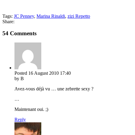
Tags:
JC Penney
,
Marina Rinaldi
,
zizi Repetto
Share:
54 Comments
Posted
16 August 2010
17:40
by B
Avez-vous déjà vu … une zebrette sexy ?
…
Maintenant oui. ;)
Reply