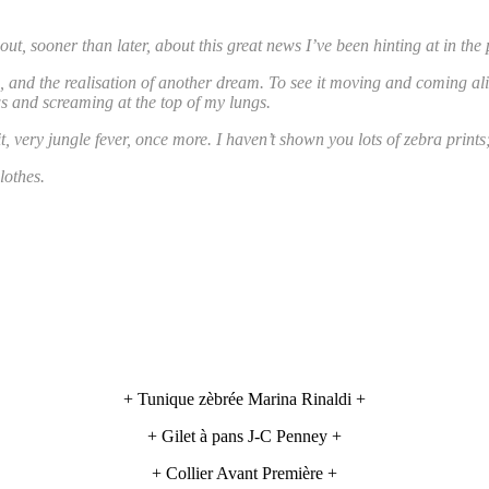
d out, sooner than later, about this great news I’ve been hinting at in th
, and the realisation of another dream. To see it moving and coming alive
ws and screaming at the top of my lungs.
t, very jungle fever, once more. I haven’t shown you lots of zebra prints
lothes.
+ Tunique zèbrée Marina Rinaldi +
+ Gilet à pans J-C Penney +
+ Collier Avant Première +