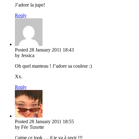
J’adore la jupe!
Reply
Posted
28 January 2011
18:43
by Jessica
Oh quel manteau ! J’adore sa couleur :)
Xx.
Reply
Posted
28 January 2011
18:55
by Fée Tuxette
j’aime ce look … il te va à ravir !!!