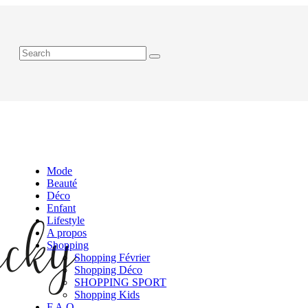
Mode
Beauté
Déco
Enfant
Lifestyle
A propos
Shopping
Shopping Février
Shopping Déco
SHOPPING SPORT
Shopping Kids
F.A.Q.