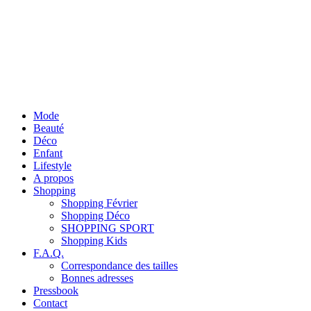
Mode
Beauté
Déco
Enfant
Lifestyle
A propos
Shopping
Shopping Février
Shopping Déco
SHOPPING SPORT
Shopping Kids
F.A.Q.
Correspondance des tailles
Bonnes adresses
Pressbook
Contact