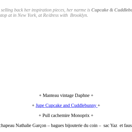
selling back her inspiration pieces, her narme is
Cupcake & Cuddleb
stop at in New York, at Re/dress with Brooklyn.
+ Manteau vintage Daphne +
+
Jupe Cupcake and Cuddlebunny
+
+ Pull cachemire Monoprix +
chapeau Nathalie Garçon – bagues bijouterie du coin – sac Yaz et fauss