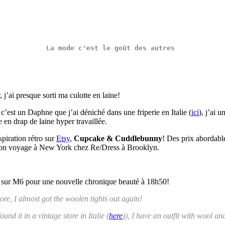
La mode c'est le goût des autres 
 j’ai presque sorti ma culotte en laine!
est un Daphne que j’ai déniché dans une friperie en Italie (
ici
), j’ai 
 en drap de laine hyper travaillée.
spiration rétro sur
Etsy
,
Cupcake & Cuddlebunny
! Des prix abordabl
e mon voyage à New York chez Re/Dress à Brooklyn.
 sur M6 pour une nouvelle chronique beauté à 18h50!
ore, I almost got the woolen tights out again!
nd it in a vintage store in Italie (
here
)), I have an outfit with wool a