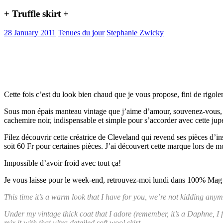
+ Truffle skirt +
28 January 2011
Tenues du jour
Stephanie Zwicky
Cette fois c’est du look bien chaud que je vous propose, fini de rigoler,
Sous mon épais manteau vintage que j’aime d’amour, souvenez-vous, c’
cachemire noir, indispensable et simple pour s’accorder avec cette jupe
Filez découvrir cette créatrice de Cleveland qui revend ses pièces d’in
soit 60 Fr pour certaines pièces. J’ai découvert cette marque lors d
Impossible d’avoir froid avec tout ça!
Je vous laisse pour le week-end, retrouvez-moi lundi dans 100% Mag
This time it’s a warm look that I have for you, we’re not kidding anym
Under my vintage thick coat that I adore (remember, it’s a Daphne, I fou
mix it with that ultra detailed soft wool skirt