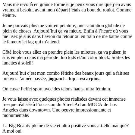
Mais me revoilà en grande forme et je peux vous dire que j’en avais
vraiment besoin, avant mon départ j’étais au bout du roulot. Comme
éteinte.
Je ne pouvais plus me voir en peinture, une saturation globale de
plein de choses. Aujourd’hui ça va mieux. Enfin à l’heure où vous
me lisez je suis dans l’avion du retour ou en train de me battre contre
le fameux jet lag qui m’attend.
Côté look vous allez en prendre plein les mirettes, ça va pulser, je
suis en plein dans ma période fluo kids et/ou color block. Sortez les
lunettes à soleil!
Aujourd’hui c’est mon combo fétiche des beaux jours qui a fait ses
preuves l’année passée,
jogpant – top – escarpins
.
On casse l’effet sport avec des talons hauts, ultra féminin.
Je vous laisse avec quelques photos réalisées devant cet immense
fresque réalisée à l’occasion du Street Art au MOCA de Los
Angeles dans downtown. Une oeuvre impressionnante et
monumentale.
La Big Beauty pleine de vie et ultra positive vous a-t-elle manqué?
A moi oui.