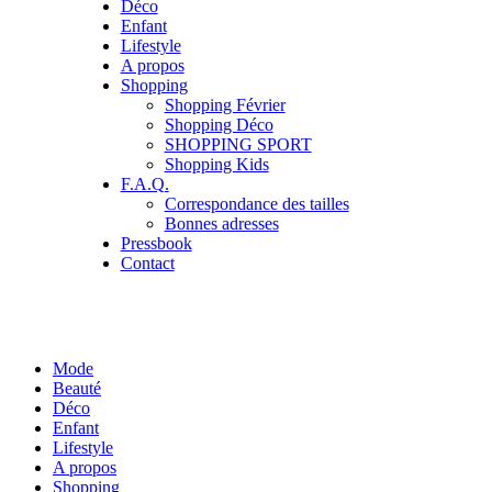
Déco
Enfant
Lifestyle
A propos
Shopping
Shopping Février
Shopping Déco
SHOPPING SPORT
Shopping Kids
F.A.Q.
Correspondance des tailles
Bonnes adresses
Pressbook
Contact
Mode
Beauté
Déco
Enfant
Lifestyle
A propos
Shopping