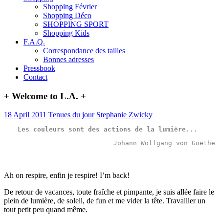
Shopping Février
Shopping Déco
SHOPPING SPORT
Shopping Kids
F.A.Q.
Correspondance des tailles
Bonnes adresses
Pressbook
Contact
+ Welcome to L.A. +
18 April 2011
Tenues du jour
Stephanie Zwicky
Les 
couleurs
 sont des 
actions
 de la 
lumière
...
Johann Wolfgang von Goethe
Ah on respire, enfin je respire! I’m back!
De retour de vacances, toute fraîche et pimpante, je suis allée faire le
plein de lumière, de soleil, de fun et me vider la tête. Travailler un
tout petit peu quand même.