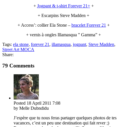
+
Jogpant & t-shirt Forever 21+
+
+ Escarpins Steve Madden +
+ Access’: collier Ela Stone –
bracelet Forever 21
+
+ vernis à ongles Illamasqua ” Gamma” +
Tags:
ela stone
,
forever 21
,
illamasqua
,
jogpant
,
Steve Madden
,
Street Art MOCA
Share:
79 Comments
Posted
18 April 2011
7:08
by Melle Dubndidu
J’espère que tu nous feras partager quelques photos de tes
vacances, c’est un peu une destination qui fait rever ;)