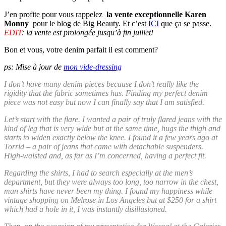
J’en profite pour vous rappelez
la vente exceptionnelle Karen
Monny
pour le blog de Big Beauty. Et c’est
ICI
que ça se passe.
EDIT
: la vente est prolongée jusqu’à fin juillet!
Bon et vous, votre denim parfait il est comment?
ps: Mise à jour de
mon vide-dressing
I don’t have many denim pieces because I don’t really like the
rigidity that the fabric sometimes has. Finding my perfect denim
piece was not easy but now I can finally say that I am satisfied.
Let’s start with the flare. I wanted a pair of truly flared jeans with the
kind of leg that is very wide but at the same time, hugs the thigh and
starts to widen exactly below the knee. I found it a few years ago at
Torrid – a pair of jeans that came with detachable suspenders.
High-waisted and, as far as I’m concerned, having a perfect fit.
Regarding the shirts, I had to search especially at the men’s
department, but they were always too long, too narrow in the chest,
man shirts have never been my thing. I found my happiness while
vintage shopping on Melrose in Los Angeles but at $250 for a shirt
which had a hole in it, I was instantly disillusioned.