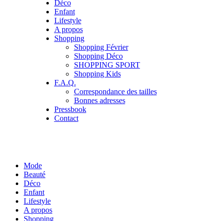
Déco
Enfant
Lifestyle
A propos
Shopping
Shopping Février
Shopping Déco
SHOPPING SPORT
Shopping Kids
F.A.Q.
Correspondance des tailles
Bonnes adresses
Pressbook
Contact
Mode
Beauté
Déco
Enfant
Lifestyle
A propos
Shopping