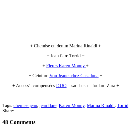
+ Chemise en denim Marina Rinaldi +
+ Jean flare Torrid +
+
Fleurs Karen Monny
+
+ Ceinture
Von Jeanet chez Castaluna
+
+ Access’: compensées
DUO
– sac Lush – foulard Zara +
Tags:
chemise jean
,
jean flare
,
Karen Monny
,
Marina Rinaldi
,
Torrid
Share:
48 Comments