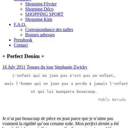
Shopping Février
Shopping Déco
SHOPPING SPORT
Shopping Kids
F.A.Q.
Correspondance des tailles
Bonnes adresses
Pressbook
Contact
+ Perfect Denim +
16 July 2011
Tenues du jour
Stephanie Zwicky
L'
enfant
 qui ne 
joue
 pas n'est pas un 
enfant
,
 mais l'
homme
 qui ne 
joue
 pas a 
perdu
 à 
jamais
 l'
enfant
et qui lui 
manquera
beaucoup
.
Pablo Neruda
Je n’ai pas beaucoup de pièce en jean parce que je n’aime pas
vraiment la rigidité qu’ont certaine toile. Mon
perfect denim
a été