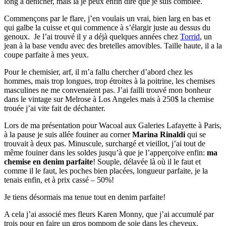
long à dénicher, mais là je peux enfin dire que je suis comblée.
Commençons par le flare, j’en voulais un vrai, bien larg en bas et
qui galbe la cuisse et qui commence à s’élargir juste au dessus du
genoux. Je l’ai trouvé il y a déjà quelques années chez
Torrid
, un
jean à la base vendu avec des bretelles amovibles. Taille haute, il a la
coupe parfaite à mes yeux.
Pour le chemisier, arf, il m’a fallu chercher d’abord chez les
hommes, mais trop longues, trop étroites à la poitrine, les chemises
masculines ne me convenaient pas. J’ai failli trouvé mon bonheur
dans le vintage sur Melrose à Los Angeles mais à 250$ la chemise
trouée j’ai vite fait de déchanter.
Lors de ma présentation pour Wacoal aux Galeries Lafayette à Paris,
à la pause je suis allée fouiner au corner
Marina Rinaldi
qui se
trouvait à deux pas. Minuscule, surchargé et vieillot, j’ai tout de
même fouiner dans les soldes jusqu’à que je l’apperçoive enfin:
ma
chemise en denim parfaite
! Souple, délavée là où il le faut et
comme il le faut, les poches bien placées, longueur parfaite, je la
tenais enfin, et à prix cassé – 50%!
Je tiens désormais ma tenue tout en denim parfaite!
A cela j’ai associé mes fleurs Karen Monny, que j’ai accumulé par
trois pour en faire un gros pompom de soie dans les cheveux.