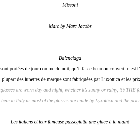
Missoni
Marc by Marc Jacobs
Balenciaga
qui sont portées de jour comme de nuit, qu’il fasse beau ou couvert, c’est 
a plupart des lunettes de marque sont fabriquées par Luxottica et les prix 
glasses are worn day and night, whether it’s sunny or rainy, it’s THE fa
here in Italy as most of the glasses are made by Lyxottica and the prices 
Les italiens et leur fameuse passegiatta une glace à la main!