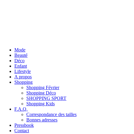
Mode
Beauté
Déco
Enfant
Lifestyle
A propos
Shopping
Shopping Février
Shopping Déco
SHOPPING SPORT
Shopping Kids
F.A.Q.
Correspondance des tailles
Bonnes adresses
Pressbook
Contact