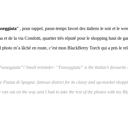
sseggiata
” , pour rappel, passe-temps favori des italiens le soir et le w
gna et de la via Condotti, quartier très réputé pour le shopping haut de 
l photo m’a lâché en route, c’est mon BlackBerry Torch qui a pris le rel
sseggiata”! Small reminder: “Passeggiata” is the Italian’s favourite 
e Piazza di Spagna: famous district for its classy and up-market shopp
y ran out on the way and I had to take the rest of the photos with my B