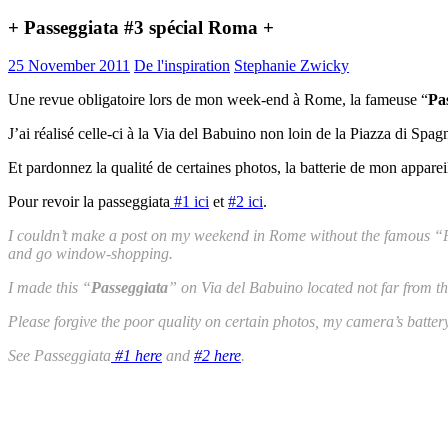
+ Passeggiata #3 spécial Roma +
25 November 2011
De l'inspiration
Stephanie Zwicky
Une revue obligatoire lors de mon week-end à Rome, la fameuse “
Pa
J’ai réalisé celle-ci à la Via del Babuino non loin de la Piazza di Spa
Et pardonnez la qualité de certaines photos, la batterie de mon apparei
Pour revoir la passeggiata
#1 ici
et
#2 ici
.
I couldn’t make a post on my weekend in Rome without the famous “Pa
and go window-shopping.
I made this “
Passeggiata
” on Via del Babuino located not far from th
Please forgive the poor quality on certain photos, my camera’s batter
See Passeggiata
#1 here
and
#2 here
.