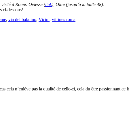
s visité à Rome: Oviesse (
link
), Oltre (jusqu’à la taille 48).
s ci-dessous!
ome
,
via del babuino
,
Vicini
,
vitrines roma
cas cela n’enlève pas la qualité de celle-ci, cela du être passionnant ce l