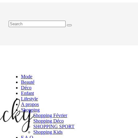
Mode
Beauté
Déco
Enfant
Lifestyle
A propos
Shopping
Shopping Février
Shopping Déco
SHOPPING SPORT
Shopping Kids
F.A.Q.