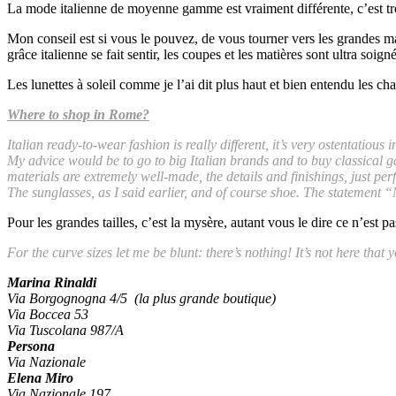
La mode italienne de moyenne gamme est vraiment différente, c’est trè
Mon conseil est si vous le pouvez, de vous tourner vers les grandes marq
grâce italienne se fait sentir, les coupes et les matières sont ultra soignée
Les lunettes à soleil comme je l’ai dit plus haut et bien entendu les ch
Where to shop in Rome?
Italian ready-to-wear fashion is really different, it’s very ostentatiou
My advice would be to go to big Italian brands and to buy classical ga
materials are extremely well-made, the details and finishings, just perf
The sunglasses, as I said earlier, and of course shoe. The statement “M
Pour les grandes tailles, c’est la mysère, autant vous le dire ce n’est
For the curve sizes let me be blunt: there’s nothing! It’s not here that
Marina Rinaldi
Via Borgognogna 4/5 (la plus grande boutique)
Via Boccea 53
Via Tuscolana 987/A
Persona
Via Nazionale
Elena Miro
Via Nazionale 197