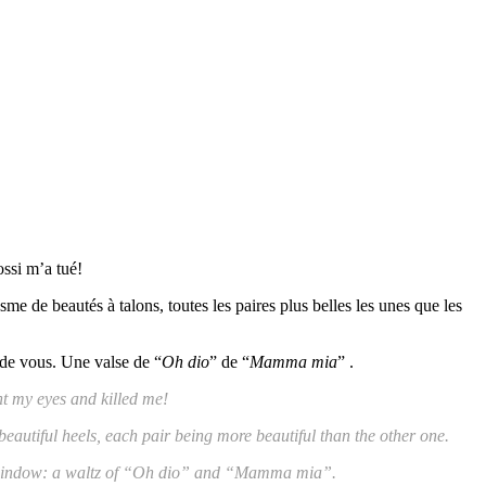
ossi m’a tué!
e de beautés à talons, toutes les paires plus belles les unes que les
é de vous. Une valse de “
Oh dio
” de “
Mamma mia
” .
ht my eyes and killed me!
 beautiful heels, each pair being more beautiful than the other one.
op window: a waltz of “Oh dio” and “Mamma mia”.