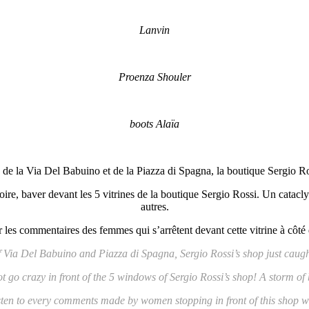
Lanvin
Proenza Shouler
boots Alaïa
e de la Via Del Babuino et de la Piazza di Spagna, la boutique Sergio R
re, baver devant les 5 vitrines de la boutique Sergio Rossi. Un cataclysm
autres.
er les commentaires des femmes qui s’arrêtent devant cette vitrine à côt
f Via Del Babuino and Piazza di Spagna, Sergio Rossi’s shop just caug
ot go crazy in front of the 5 windows of Sergio Rossi’s shop! A storm of
 listen to every comments made by women stopping in front of this sh