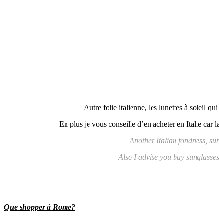
Autre folie italienne, les lunettes à soleil 
En plus je vous conseille d’en acheter en Italie car l
Another Italian fondness, sun
Also I advise you buy sunglasses 
Que shopper à Rome?