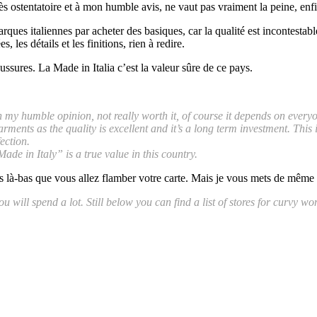
s ostentatoire et à mon humble avis, ne vaut pas vraiment la peine, en
ues italiennes par acheter des basiques, car la qualité est incontestable
s, les détails et les finitions, rien à redire.
aussures. La Made in Italia c’est la valeur sûre de ce pays.
s in my humble opinion, not really worth it, of course it depends on everyo
rments as the quality is excellent and it’s a long term investment. This
ection.
ade in Italy” is a true value in this country.
 pas là-bas que vous allez flamber votre carte. Mais je vous mets de mêm
 you will spend a lot. Still below you can find a list of stores for curvy