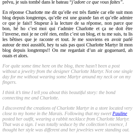
prévu, je suis tombé dans le bateau “
j’adore ce que vous faites”.
En réponse Charlotte me dit qu’elle est très flattée car elle suit mon
blog depuis longtemps, qu’elle est une grande fan et qu’elle admire
ce que je fais!! Stupeur à la lecture de sa réponse, non parce que
bon, hé ho c’est moi qui t’admire Charlotte et ça ne doit être
l’inverse, moi je ne créé rien, enfin c’est un blog, et tu me suis, tu lis
les bêtises que je raconte et tout. Je me souviens en avoir parlé
autour de moi aussitôt, hey tu sais pas quoi Charlotte Martyr lit mon
blog depuis longtemps!! On me regardait d’un air goguenard, ah
ouais et alors.
For quite some time here on the blog, there hasn’t been a post
without a jewelry from the designer Charlotte Martyr. Not one single
day for me without wearing some Martyr around my neck or on my
fingers.
I think it’s time I tell you about this beautiful story: the bond
connecting me and Charlotte.
I discovered the creations of Charlotte Martyr in a store located very
close to my home in the Marais. Following that my sweet
Pauline
posted her outfit, wearing a rabbit necklace from Charlotte Martyr.
That was a sign. I was totally seduce by the collection’s essence, I
thought her style was different and her jewelries were standing out.