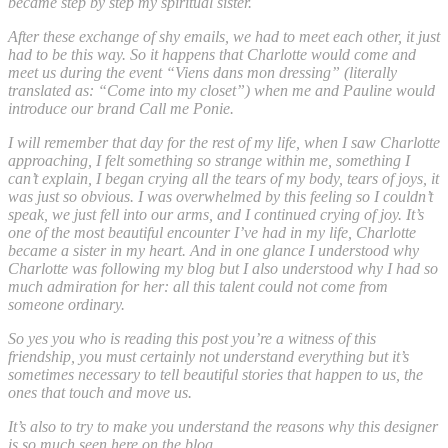
became step by step my spiritual sister.
After these exchange of shy emails, we had to meet each other, it just
had to be this way. So it happens that Charlotte would come and
meet us during the event “Viens dans mon dressing” (literally
translated as: “Come into my closet”) when me and Pauline would
introduce our brand Call me Ponie.
I will remember that day for the rest of my life, when I saw Charlotte
approaching, I felt something so strange within me, something I
can’t explain, I began crying all the tears of my body, tears of joys, it
was just so obvious. I was overwhelmed by this feeling so I couldn’t
speak, we just fell into our arms, and I continued crying of joy. It’s
one of the most beautiful encounter I’ve had in my life, Charlotte
became a sister in my heart. And in one glance I understood why
Charlotte was following my blog but I also understood why I had so
much admiration for her: all this talent could not come from
someone ordinary.
So yes you who is reading this post you’re a witness of this
friendship, you must certainly not understand everything but it’s
sometimes necessary to tell beautiful stories that happen to us, the
ones that touch and move us.
It’s also to try to make you understand the reasons why this designer
is so much seen here on the blog.