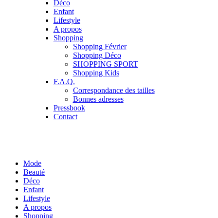
Déco
Enfant
Lifestyle
A propos
Shopping
Shopping Février
Shopping Déco
SHOPPING SPORT
Shopping Kids
F.A.Q.
Correspondance des tailles
Bonnes adresses
Pressbook
Contact
Mode
Beauté
Déco
Enfant
Lifestyle
A propos
Shopping