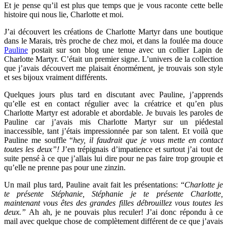
Et je pense qu’il est plus que temps que je vous raconte cette belle
histoire qui nous lie, Charlotte et moi.
J’ai découvert les créations de Charlotte Martyr dans une boutique
dans le Marais, très proche de chez moi, et dans la foulée ma douce
Pauline
postait sur son blog une tenue avec un collier Lapin de
Charlotte Martyr. C’était un premier signe. L’univers de la collection
que j’avais découvert me plaisait énormément, je trouvais son style
et ses bijoux vraiment différents.
Quelques jours plus tard en discutant avec Pauline, j’apprends
qu’elle est en contact régulier avec la créatrice et qu’en plus
Charlotte Martyr est adorable et abordable. Je buvais les paroles de
Pauline car j’avais mis Charlotte Martyr sur un piédestal
inaccessible, tant j’étais impressionnée par son talent. Et voilà que
Pauline me souffle “
hey, il faudrait que je vous mette en contact
toutes les deux”!
J’en trépignais d’impatience et surtout j’ai tout de
suite pensé à ce que j’allais lui dire pour ne pas faire trop groupie et
qu’elle ne prenne pas pour une zinzin.
Un mail plus tard, Pauline avait fait les présentations: “
Charlotte je
te présente Stéphanie, Stéphanie je te présente Charlotte,
maintenant vous êtes des grandes filles débrouillez vous toutes les
deux.”
Ah ah, je ne pouvais plus reculer! J’ai donc répondu à ce
mail avec quelque chose de complètement différent de ce que j’avais