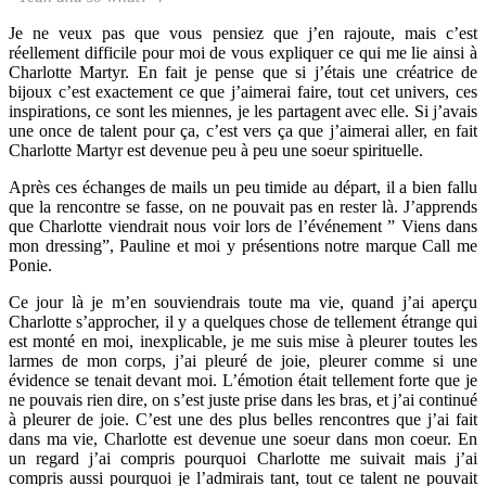
Je ne veux pas que vous pensiez que j’en rajoute, mais c’est
réellement difficile pour moi de vous expliquer ce qui me lie ainsi à
Charlotte Martyr. En fait je pense que si j’étais une créatrice de
bijoux c’est exactement ce que j’aimerai faire, tout cet univers, ces
inspirations, ce sont les miennes, je les partagent avec elle. Si j’avais
une once de talent pour ça, c’est vers ça que j’aimerai aller, en fait
Charlotte Martyr est devenue peu à peu une soeur spirituelle.
Après ces échanges de mails un peu timide au départ, il a bien fallu
que la rencontre se fasse, on ne pouvait pas en rester là. J’apprends
que Charlotte viendrait nous voir lors de l’événement ” Viens dans
mon dressing”, Pauline et moi y présentions notre marque Call me
Ponie.
Ce jour là je m’en souviendrais toute ma vie, quand j’ai aperçu
Charlotte s’approcher, il y a quelques chose de tellement étrange qui
est monté en moi, inexplicable, je me suis mise à pleurer toutes les
larmes de mon corps, j’ai pleuré de joie, pleurer comme si une
évidence se tenait devant moi. L’émotion était tellement forte que je
ne pouvais rien dire, on s’est juste prise dans les bras, et j’ai continué
à pleurer de joie. C’est une des plus belles rencontres que j’ai fait
dans ma vie, Charlotte est devenue une soeur dans mon coeur. En
un regard j’ai compris pourquoi Charlotte me suivait mais j’ai
compris aussi pourquoi je l’admirais tant, tout ce talent ne pouvait