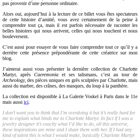
pas provenir d’une personne ordinaire.
Alors oui, aujourd’hui à la lecture de ce billet vous êtes spectateurs
de cette histoire d’amitié, vous avez certainement de la peine à
comprendre tout ça, mais il est parfois nécessaire de raconter les
belles histoires qui nous arrivent, celles qui nous touchent et nous
bouleversent.
C’est aussi pour essayer de vous faire comprendre tout ce qu’il y a
derrière cette présence prépondérante de cette créatrice sur mon
blog.
J’aimerai aussi vous présenter la dernière collection de Charlotte
Martyr, après
Caeremonia
et ses talismans, c’est au tour de
Archeology,
des pièces uniques en grès sculptées par Charlotte, mais
aussi du marbre, des crânes, des masques, du loup à la panthère.
La collection est disponible à La Galerie Voskel à Paris dans le 11e
mais aussi
ici
.
I don’t want you to think that I’m overdoing it but it’s really hard for
me to explain what binds me to Charlotte Martyr. In fact if I was a
jewelry designer it’s exactly what I’d like to do, all this universe,
these inspirations are mine and I share them with her. If I had any
kind of talent this is what I would make, basically Charlotte Martyr