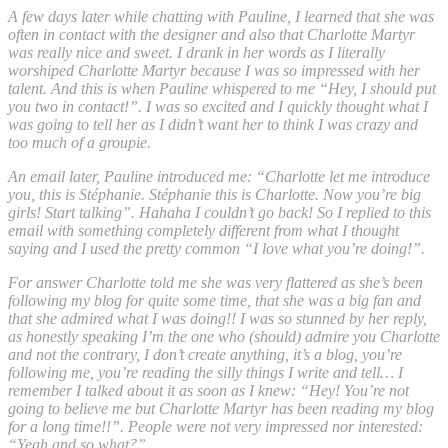
A few days later while chatting with Pauline, I learned that she was
often in contact with the designer and also that Charlotte Martyr
was really nice and sweet. I drank in her words as I literally
worshiped Charlotte Martyr because I was so impressed with her
talent. And this is when Pauline whispered to me “Hey, I should put
you two in contact!”. I was so excited and I quickly thought what I
was going to tell her as I didn’t want her to think I was crazy and
too much of a groupie.
An email later, Pauline introduced me: “Charlotte let me introduce
you, this is Stéphanie. Stéphanie this is Charlotte. Now you’re big
girls! Start talking”. Hahaha I couldn’t go back! So I replied to this
email with something completely different from what I thought
saying and I used the pretty common “I love what you’re doing!”.
For answer Charlotte told me she was very flattered as she’s been
following my blog for quite some time, that she was a big fan and
that she admired what I was doing!! I was so stunned by her reply,
as honestly speaking I’m the one who (should) admire you Charlotte
and not the contrary, I don’t create anything, it’s a blog, you’re
following me, you’re reading the silly things I write and tell… I
remember I talked about it as soon as I knew: “Hey! You’re not
going to believe me but Charlotte Martyr has been reading my blog
for a long time!!”. People were not very impressed nor interested:
“Yeah and so what?”.