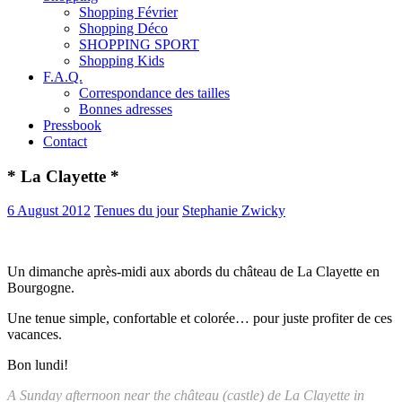
Shopping Février
Shopping Déco
SHOPPING SPORT
Shopping Kids
F.A.Q.
Correspondance des tailles
Bonnes adresses
Pressbook
Contact
* La Clayette *
6 August 2012
Tenues du jour
Stephanie Zwicky
Un dimanche après-midi aux abords du château de La Clayette en
Bourgogne.
Une tenue simple, confortable et colorée… pour juste profiter de ces
vacances.
Bon lundi!
A Sunday afternoon near the château (castle) de La Clayette in