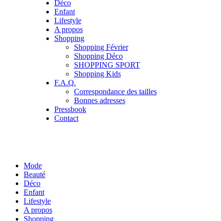
Déco
Enfant
Lifestyle
A propos
Shopping
Shopping Février
Shopping Déco
SHOPPING SPORT
Shopping Kids
F.A.Q.
Correspondance des tailles
Bonnes adresses
Pressbook
Contact
Mode
Beauté
Déco
Enfant
Lifestyle
A propos
Shopping