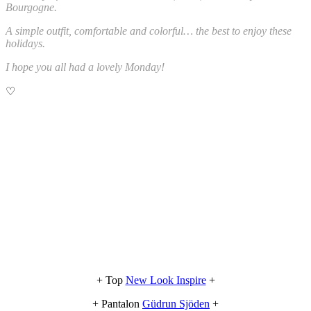
Bourgogne.
A simple outfit, comfortable and colorful… the best to enjoy these
holidays.
I hope you all had a lovely Monday!
♡
+ Top
New Look Inspire
+
+ Pantalon
Güdrun Sjöden
+