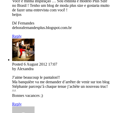
Você é minha inspiração … Sou estilista e modelo Plus Size
no Brasil ! Tenho um blog de moda plus size e gostaria muito
de fazer uma entrevista com você !
beijos
Dé Fernandes
deborafernandesplus.blogspot.com.br
Reply
Posted
6 August 2012
17:07
by Alexandra
J’aime beaucoup le pantalon!!
Ma banquière va me demander d’arrêter de venir sur ton blog
Stéphanie parcequ’à chaque tenue j’achète un nouveau truc!
^^
Bonnes vacances ;)
Reply