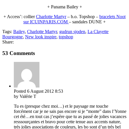
+ Panama Bailey +
+ Access’: collier
Charlotte Martyr
– b.o. Topshop –
bracelets Noot
sur ICUINPARIS.COM
– sandales DUNE +
Tags:
Bailey
,
Charlotte Martyr
,
gudrun sjoden
,
La Clayette
Bourgogne
,
New look inspire
,
topshop
Share:
53 Comments
Posted
6 August 2012
8:53
by Valérie T
Tu es (presque chez moi…) et le paysage me touche
forcément car je ne sais pas encore si je “monte” dans l’Yonne
cet été…en tout cas j’espère que tu as passé de jolies vacances
resssourçantes et bravo pour cette tenue aux accents nature,
trés jolies associations de couleurs, les bo sont d’un trés bel