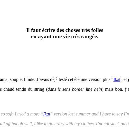
Il faut écrire des choses très folles
en ayant une vie très rangée.
ma, souple, fluide. J’avais déjà testé cet été une version plus “
Ikat
” et 
lus chaud tendu du string (
dans le sens border line hein
) mais bon, j’
so soft. I tried a more “
Ikat
” version last summer and I have to say I’m
ull off but oh well, I like to go crazy with my clothes. I’m not stuck on 