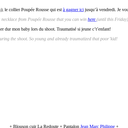
x)
, le collier Poupée Rousse qui est
à gagner ici
jusqu’à vendredi. Je vous 
the necklace from Poupée Rousse that you can win
here
(until this Friday
er dur mon baby lors du shoot. Traumatisé si jeune c’t’enfant!
during the shoot. So young and already traumatized that poor’kid!
+ Blouson cuir La Redoute + Pantalon
Jean Marc Philippe
+