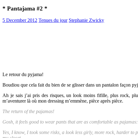
* Pantajama #2 *
5 December 2012
Tenues du jour
Stephanie Zwicky
Le retour du pyjama!
Boudiou que cela fait du bien de se glisser dans un pantalon façon pyja
Ah je sais j’ai pris des risques, un look moins fifille, plus rock, p
m’aventurer là où mon dressing m’emmène, pièce après pièce.
The return of the pajamas!
Gosh, it feels good to wear pants that are as comfortable as pajamas: 
Yes, I know, I took some risks, a look less girly, more rock, harder to p
my closet.