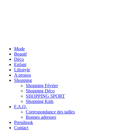
Mode
Beauté
Déco
Enfant
Lifestyle
A propos
Shopping
Shopping Février
Shopping Déco
SHOPPING SPORT
Shopping Kids
F.A.Q.
Correspondance des tailles
Bonnes adresses
Pressbook
Contact