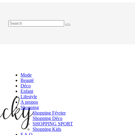
Mode
Beauté
Déco
Enfant
Lifestyle
A propos
Shopping
Shopping Février
Shopping Déco
SHOPPING SPORT
Shopping Kids
F.A.Q.