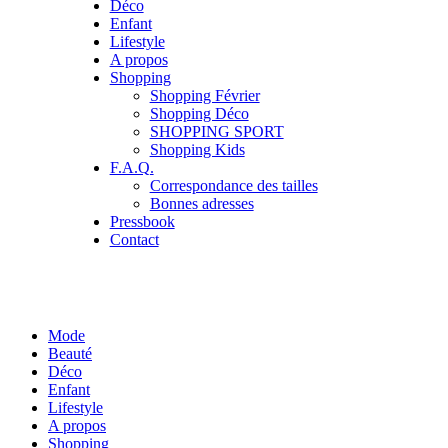
Déco
Enfant
Lifestyle
A propos
Shopping
Shopping Février
Shopping Déco
SHOPPING SPORT
Shopping Kids
F.A.Q.
Correspondance des tailles
Bonnes adresses
Pressbook
Contact
Mode
Beauté
Déco
Enfant
Lifestyle
A propos
Shopping