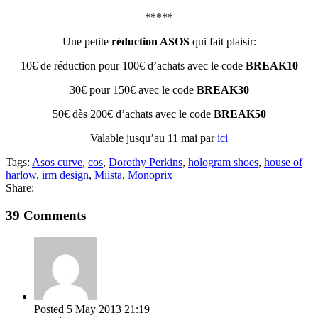
*****
Une petite
réduction ASOS
qui fait plaisir:
10€ de réduction pour 100€ d’achats avec le code
BREAK10
30€ pour 150€ avec le code
BREAK30
50€ dès 200€ d’achats avec le code
BREAK50
Valable jusqu’au 11 mai par
ici
Tags:
Asos curve
,
cos
,
Dorothy Perkins
,
hologram shoes
,
house of
harlow
,
irm design
,
Miista
,
Monoprix
Share:
39 Comments
Posted
5 May 2013
21:19