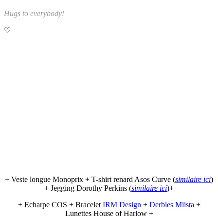
Hugs to everybody!
♡
+ Veste longue Monoprix + T-shirt renard Asos Curve (
similaire ici
)
+ Jegging Dorothy Perkins (
similaire ici
)+
+ Echarpe COS + Bracelet
IRM Design
+
Derbies Miista
+
Lunettes House of Harlow +