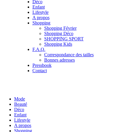
Déco
Enfant
Lifestyle
A propos
Shopping
Shopping Février
Shopping Déco
SHOPPING SPORT
Shopping Kids
F.A.Q.
Correspondance des tailles
Bonnes adresses
Pressbook
Contact
Mode
Beauté
Déco
Enfant
Lifestyle
A propos
Shopping