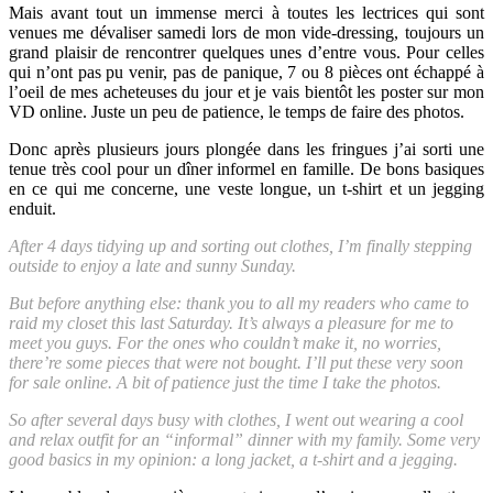
Mais avant tout un immense merci à toutes les lectrices qui sont
venues me dévaliser samedi lors de mon vide-dressing, toujours un
grand plaisir de rencontrer quelques unes d’entre vous. Pour celles
qui n’ont pas pu venir, pas de panique, 7 ou 8 pièces ont échappé à
l’oeil de mes acheteuses du jour et je vais bientôt les poster sur mon
VD online. Juste un peu de patience, le temps de faire des photos.
Donc après plusieurs jours plongée dans les fringues j’ai sorti une
tenue très cool pour un dîner informel en famille. De bons basiques
en ce qui me concerne, une veste longue, un t-shirt et un jegging
enduit.
After 4 days tidying up and sorting out clothes, I’m finally stepping
outside to enjoy a late and sunny Sunday.
But before anything else: thank you to all my readers who came to
raid my closet this last Saturday. It’s always a pleasure for me to
meet you guys. For the ones who couldn’t make it, no worries,
there’re some pieces that were not bought. I’ll put these very soon
for sale online. A bit of patience just the time I take the photos.
So after several days busy with clothes, I went out wearing a cool
and relax outfit for an “informal” dinner with my family. Some very
good basics in my opinion: a long jacket, a t-shirt and a jegging.