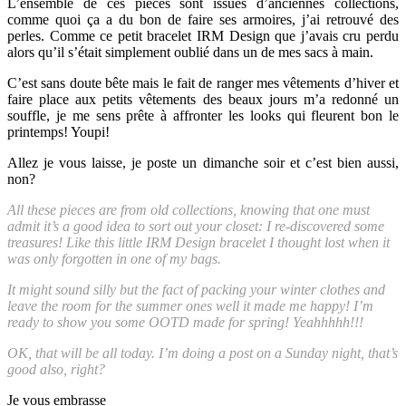
L’ensemble de ces pièces sont issues d’anciennes collections,
comme quoi ça a du bon de faire ses armoires, j’ai retrouvé des
perles. Comme ce petit bracelet IRM Design que j’avais cru perdu
alors qu’il s’était simplement oublié dans un de mes sacs à main.
C’est sans doute bête mais le fait de ranger mes vêtements d’hiver et
faire place aux petits vêtements des beaux jours m’a redonné un
souffle, je me sens prête à affronter les looks qui fleurent bon le
printemps! Youpi!
Allez je vous laisse, je poste un dimanche soir et c’est bien aussi,
non?
All these pieces are from old collections, knowing that one must
admit it’s a good idea to sort out your closet: I re-discovered some
treasures! Like this little IRM Design bracelet I thought lost when it
was only forgotten in one of my bags.
It might sound silly but the fact of packing your winter clothes and
leave the room for the summer ones well it made me happy! I’m
ready to show you some OOTD made for spring! Yeahhhhh!!!
OK, that will be all today. I’m doing a post on a Sunday night, that’s
good also, right?
Je vous embrasse