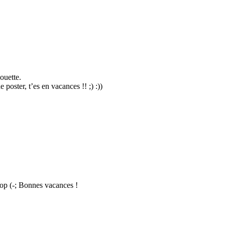
ouette.
poster, t’es en vacances !! ;) :))
top (-; Bonnes vacances !