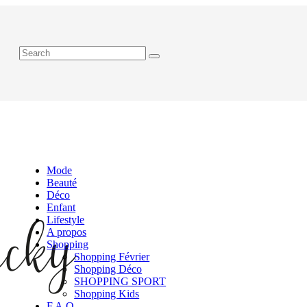
Mode
Beauté
Déco
Enfant
Lifestyle
A propos
Shopping
Shopping Février
Shopping Déco
SHOPPING SPORT
Shopping Kids
F.A.Q.