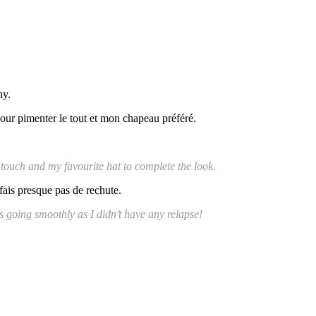
ny.
pour pimenter le tout et mon chapeau préféré.
y touch and my favourite hat to complete the look.
fais presque pas de rechute.
s going smoothly as I didn’t have any relapse!