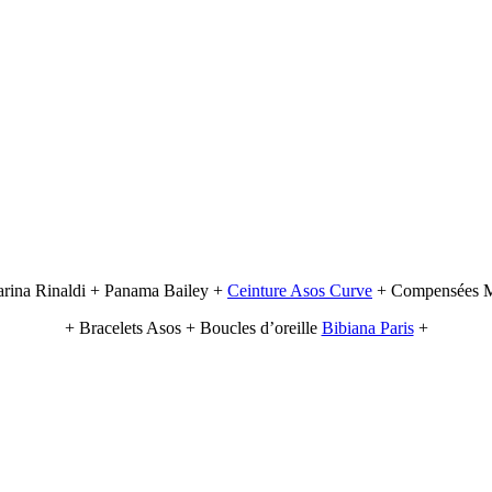
rina Rinaldi + Panama Bailey +
Ceinture Asos Curve
+ Compensées M
+ Bracelets Asos + Boucles d’oreille
Bibiana Paris
+