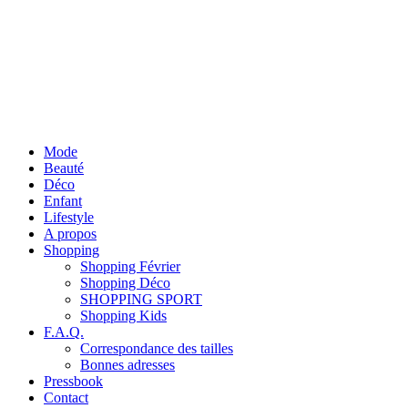
Mode
Beauté
Déco
Enfant
Lifestyle
A propos
Shopping
Shopping Février
Shopping Déco
SHOPPING SPORT
Shopping Kids
F.A.Q.
Correspondance des tailles
Bonnes adresses
Pressbook
Contact