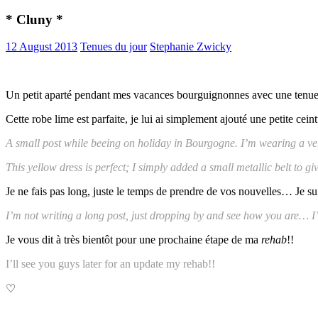
* Cluny *
12 August 2013
Tenues du jour
Stephanie Zwicky
Un petit aparté pendant mes vacances bourguignonnes avec une tenue sim
Cette robe lime est parfaite, je lui ai simplement ajouté une petite c
A small post while beeing on holiday in Bourgogne. I’m wearing a very
This yellow dress is perfect; I simply added a small metallic belt to 
Je ne fais pas long, juste le temps de prendre de vos nouvelles… Je su
I’m not writing a long post, just dropping by and see how you are… I’
Je vous dit à très bientôt pour une prochaine étape de ma
rehab
!!
I’ll see you guys later for an update my rehab!!
♡