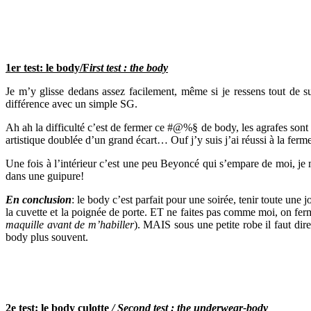
1er test: le body/F
irst test : the body
Je m’y glisse dedans assez facilement, même si je ressens tout de su
différence avec un simple SG.
Ah ah la difficulté c’est de fermer ce #@%§ de body, les agrafes sont 
artistique doublée d’un grand écart… Ouf j’y suis j’ai réussi à la ferme
Une fois à l’intérieur c’est une peu Beyoncé qui s’empare de moi, je 
dans une guipure!
En conclusion
: le body c’est parfait pour une soirée, tenir toute une
la cuvette et la poignée de porte. ET ne faites pas comme moi, on ferme
maquille avant de m’habiller
). MAIS sous une petite robe il faut dire
body plus souvent.
2e test: le body culotte
/ Second test : the underwear-body