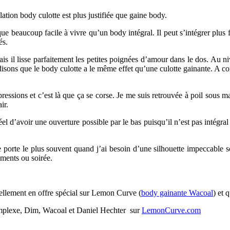
lation body culotte est plus justifiée que gaine body.
ue beaucoup facile à vivre qu’un body intégral. Il peut s’intégrer plus 
és.
mais il lisse parfaitement les petites poignées d’amour dans le dos. Au n
isons que le body culotte a le même effet qu’une culotte gainante. A comp
pressions et c’est là que ça se corse. Je me suis retrouvée à poil sous 
ir.
l d’avoir une ouverture possible par le bas puisqu’il n’est pas intégral
 je porte le plus souvent quand j’ai besoin d’une silhouette impeccable
ments ou soirée.
tuellement en offre spécial sur Lemon Curve (
body gainante Wacoal
) et 
mplexe, Dim, Wacoal et Daniel Hechter sur
LemonCurve.com