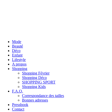
Mode
Beauté
Déco
Enfant
Lifestyle
A propos
Shopping
Shopping Février
Shopping Déco
SHOPPING SPORT
Shopping Kids
F.A.Q.
Correspondance des tailles
Bonnes adresses
Pressbook
Contact