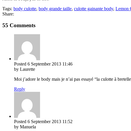
Tags:
body culotte
,
body grande taille
,
culotte gainante body
,
Lemon 
Share:
55 Comments
Posted
6 September 2013
11:46
by Laurette
Moi j’adore le body mais je n’ai pas essayé “la culotte à bretelle
Reply
Posted
6 September 2013
11:52
by Manuela