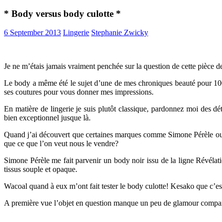
* Body versus body culotte *
6 September 2013
Lingerie
Stephanie Zwicky
Je ne m’étais jamais vraiment penchée sur la question de cette pièce de
Le body a même été le sujet d’une de mes chroniques beauté pour 100%
ses coutures pour vous donner mes impressions.
En matière de lingerie je suis plutôt classique, pardonnez moi des dét
bien exceptionnel jusque là.
Quand j’ai découvert que certaines marques comme Simone Pérèle ou Wac
que ce que l’on veut nous le vendre?
Simone Pérèle me fait parvenir un body noir issu de la ligne Révélati
tissus souple et opaque.
Wacoal quand à eux m’ont fait tester le body culotte! Kesako que c’est 
A première vue l’objet en question manque un peu de glamour comparé 