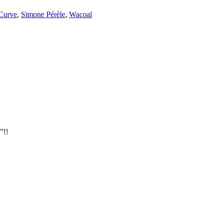
Curve
,
Simone Pérèle
,
Wacoal
”!!