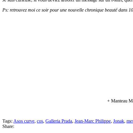
Ps: retrouvez moi ce soir pour une nouvelle chronique beauté dans
+ Manteau Ma
Tags:
Asos curve
,
cos
,
Galleria Prada
,
Jean-Marc Philippe
,
Jonak
,
mes
Share: