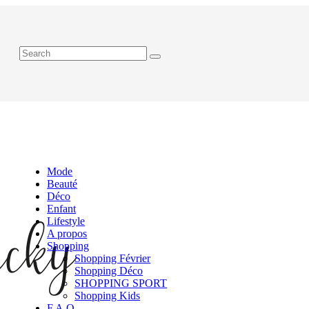
Mode
Beauté
Déco
Enfant
Lifestyle
A propos
Shopping
Shopping Février
Shopping Déco
SHOPPING SPORT
Shopping Kids
F.A.Q.