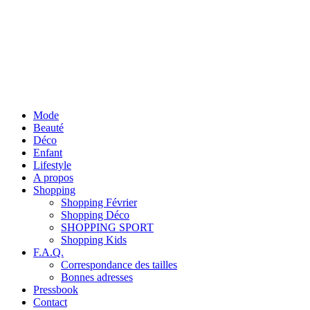
Mode
Beauté
Déco
Enfant
Lifestyle
A propos
Shopping
Shopping Février
Shopping Déco
SHOPPING SPORT
Shopping Kids
F.A.Q.
Correspondance des tailles
Bonnes adresses
Pressbook
Contact