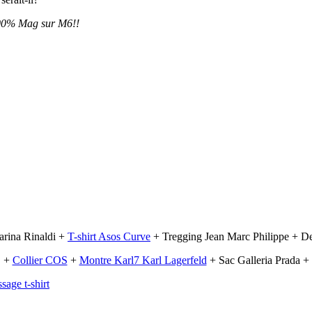
 100% Mag sur M6!!
rina Rinaldi +
T-shirt Asos Curve
+ Tregging Jean Marc Philippe + De
+
Collier COS
+
Montre Karl7 Karl Lagerfeld
+ Sac Galleria Prada +
sage t-shirt