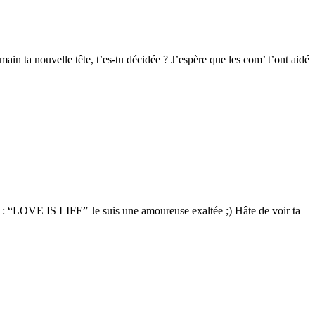
main ta nouvelle tête, t’es-tu décidée ? J’espère que les com’ t’ont aidé
t : “LOVE IS LIFE” Je suis une amoureuse exaltée ;) Hâte de voir ta