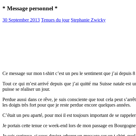
* Message personnel *
30 September 2013
Tenues du jour
Stephanie Zwicky
Ce message sur mon t-shirt c’est un peu le sentiment que j’ai depuis 8 
Tout ce qui m’est arrivé depuis que j’ai quitté ma Suisse natale est u
puisse se réaliser un jour.
Perdue aussi dans ce rêve, je suis consciente que tout cela peut s’arrê
les doigts très fort pour que je reste perdue encore quelques années.
C’était un peu aparté, pour moi il est toujours important de se rappe
Je portais cette tenue ce week-end lors de mon passage en Bourgogne p
Je suis curieuse, si vous deviez arborer un message sur un t-shirt, quel 