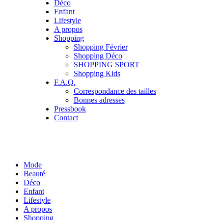
Déco
Enfant
Lifestyle
A propos
Shopping
Shopping Février
Shopping Déco
SHOPPING SPORT
Shopping Kids
F.A.Q.
Correspondance des tailles
Bonnes adresses
Pressbook
Contact
Mode
Beauté
Déco
Enfant
Lifestyle
A propos
Shopping