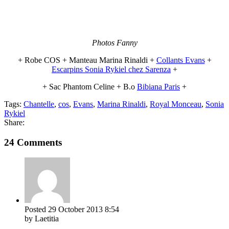
Photos Fanny
+ Robe COS + Manteau Marina Rinaldi +
Collants Evans
+
Escarpins Sonia Rykiel chez Sarenza
+
+ Sac Phantom Celine + B.o
Bibiana Paris
+
Tags:
Chantelle
,
cos
,
Evans
,
Marina Rinaldi
,
Royal Monceau
,
Sonia
Rykiel
Share:
24 Comments
Posted
29 October 2013
8:54
by Laetitia