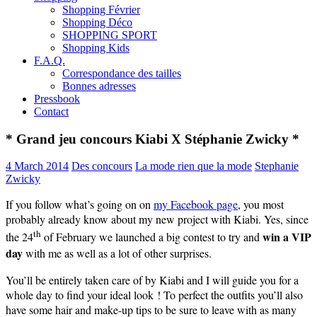
Shopping Février
Shopping Déco
SHOPPING SPORT
Shopping Kids
F.A.Q.
Correspondance des tailles
Bonnes adresses
Pressbook
Contact
* Grand jeu concours Kiabi X Stéphanie Zwicky *
4 March 2014
Des concours
La mode rien que la mode
Stephanie
Zwicky
If you follow what’s going on on
my Facebook page
, you most
probably already know about my new project with Kiabi. Yes, since
th
win a VIP
the 24
of February we launched a big contest to try and
day
with me as well as a lot of other surprises.
You’ll be entirely taken care of by Kiabi and I will guide you for a
whole day to find your ideal look ! To perfect the outfits you’ll also
have some hair and make-up tips to be sure to leave with as many