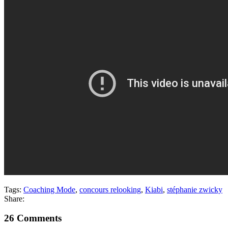
Tags:
Coaching Mode
,
concours relooking
,
Kiabi
,
stéphanie zwicky
Share:
26 Comments