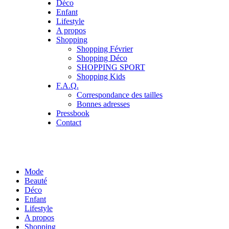
Déco
Enfant
Lifestyle
A propos
Shopping
Shopping Février
Shopping Déco
SHOPPING SPORT
Shopping Kids
F.A.Q.
Correspondance des tailles
Bonnes adresses
Pressbook
Contact
Mode
Beauté
Déco
Enfant
Lifestyle
A propos
Shopping