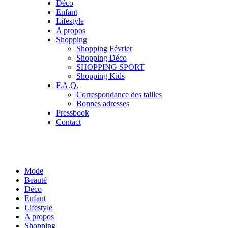
Déco
Enfant
Lifestyle
A propos
Shopping
Shopping Février
Shopping Déco
SHOPPING SPORT
Shopping Kids
F.A.Q.
Correspondance des tailles
Bonnes adresses
Pressbook
Contact
Mode
Beauté
Déco
Enfant
Lifestyle
A propos
Shopping