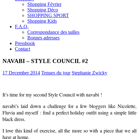
Shopping Février
Shopping Déco
SHOPPING SPORT
Shopping Kids
F.A.Q.
Correspondance des tailles
Bonnes adresses
Pressbook
Contact
NAVABI – STYLE COUNCIL #2
17 December 2014
Tenues du jour
Stephanie Zwicky
It’s time for my second Style Council with navabi !
navabi’s laid down a challenge for a few bloggers like Nicolette,
Fluvia and myself : find a perfect holiday outfit using a simple little
black dress.
I love this kind of exercise, all the more so with a piece that we all
have at home.