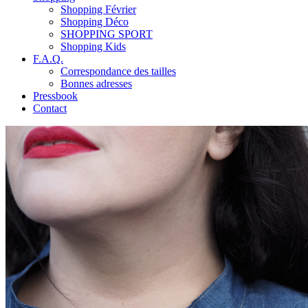
Shopping Février
Shopping Déco
SHOPPING SPORT
Shopping Kids
F.A.Q.
Correspondance des tailles
Bonnes adresses
Pressbook
Contact