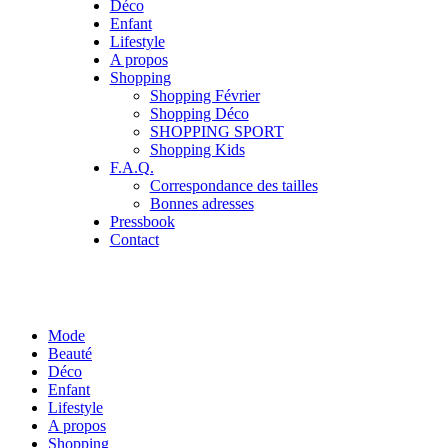
Déco
Enfant
Lifestyle
A propos
Shopping
Shopping Février
Shopping Déco
SHOPPING SPORT
Shopping Kids
F.A.Q.
Correspondance des tailles
Bonnes adresses
Pressbook
Contact
Mode
Beauté
Déco
Enfant
Lifestyle
A propos
Shopping