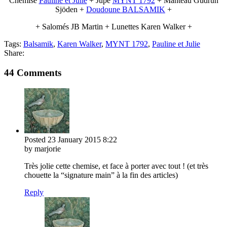
Chemise
Pauline et Julie
+ Jupe
MYNT 1792
+ Manteau Gudrun
Sjöden +
Doudoune BALSAMIK
+
+ Salomés JB Martin + Lunettes Karen Walker +
Tags:
Balsamik
,
Karen Walker
,
MYNT 1792
,
Pauline et Julie
Share:
44 Comments
Posted
23 January 2015
8:22
by marjorie
Très jolie cette chemise, et face à porter avec tout ! (et très
chouette la “signature main” à la fin des articles)
Reply