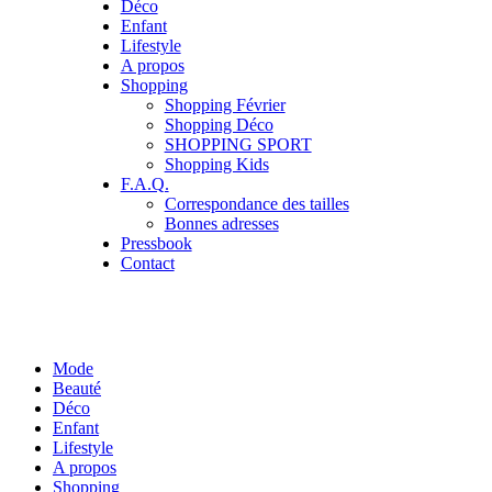
Déco
Enfant
Lifestyle
A propos
Shopping
Shopping Février
Shopping Déco
SHOPPING SPORT
Shopping Kids
F.A.Q.
Correspondance des tailles
Bonnes adresses
Pressbook
Contact
Mode
Beauté
Déco
Enfant
Lifestyle
A propos
Shopping