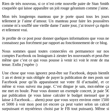
Rien de très nouveau, si ce n’est cette nouvelle paire de Stan Smith
craquelée qui laisse apparaître un joli rouge géranium comme j’aime.
Mon très longtemps manteau que je porte quasi tous les jours
tellement je l’aime d’amour. Un manteau pour faire les poussières
comme m’a soufflé une vieille dame l’autre jour, j’ai trouvé ça rigolo
et tellement vrai.
Je profite de ce post pour donner quelques informations que vous ne
connaissez pas forcément par rapport au fonctionnement de ce blog.
Nous sommes quasi toutes connectées en permanence sur nos
comptes Facebook ou Instagram à zieuter les nouveautés et peut-être
même que c’est ce qui vous pousse à venir ici voir le reste de ma
tenue. Enfin j’espère :)
Une chose que vous ignorez peut-être sur Facebook, depuis bientôt
1 an et demi je suis obligée de payer la publication de mes posts sur
Facebook pour qu’ils apparaissent sur votre fil d’actualité, et ce
même si vous suivez ma page. C’est dingue je sais, moi-même ça
me met en boule. Pour vous donner un exemple concret, je paie 5€
par publication (je vous laisse calculer le budget mensuel que je
laisse à Facebook… ahem) pour que vous soyez environ entre 1500
et 5000 à voir mon post (et encore ça peut varier selon un calcul
surpuissant et mystérieux choisi par le FB tout puissant). Même si