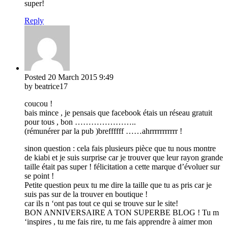
super!
Reply
Posted
20 March 2015
9:49
by beatrice17
coucou !
bais mince , je pensais que facebook étais un réseau gratuit
pour tous , bon …………………..
(rémunérer par la pub )breffffff ……ahrrrrrrrrrrr !
sinon question : cela fais plusieurs pièce que tu nous montre
de kiabi et je suis surprise car je trouver que leur rayon grande
taille était pas super ! félicitation a cette marque d’évoluer sur
se point !
Petite question peux tu me dire la taille que tu as pris car je
suis pas sur de la trouver en boutique !
car ils n ‘ont pas tout ce qui se trouve sur le site!
BON ANNIVERSAIRE A TON SUPERBE BLOG ! Tu m
‘inspires , tu me fais rire, tu me fais apprendre à aimer mon