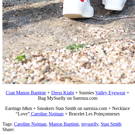
Coat Manon Baptiste
+
Dress Kiabi
+ Sunnies
Valley Eyewear
+
Bag MySuelly on Sarenza.com
Earrings h&m + Sneakers Stan Smith on sarenza.com + Necklace
“Love”
Caroline Najman
+ Bracelet Les Poinçonneurs
Tags:
Caroline Najman
,
Manon Baptiste
,
mysuelly
,
Stan Smith
Share: