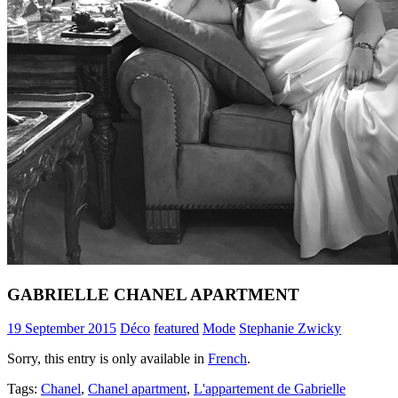
GABRIELLE CHANEL APARTMENT
19 September 2015
Déco
featured
Mode
Stephanie Zwicky
Sorry, this entry is only available in
French
.
Tags:
Chanel
,
Chanel apartment
,
L'appartement de Gabrielle