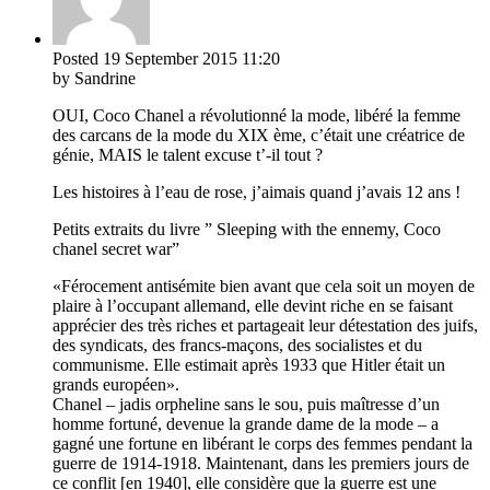
Posted
19 September 2015
11:20
by Sandrine
OUI, Coco Chanel a révolutionné la mode, libéré la femme
des carcans de la mode du XIX ème, c’était une créatrice de
génie, MAIS le talent excuse t’-il tout ?
Les histoires à l’eau de rose, j’aimais quand j’avais 12 ans !
Petits extraits du livre ” Sleeping with the ennemy, Coco
chanel secret war”
«Férocement antisémite bien avant que cela soit un moyen de
plaire à l’occupant allemand, elle devint riche en se faisant
apprécier des très riches et partageait leur détestation des juifs,
des syndicats, des francs-maçons, des socialistes et du
communisme. Elle estimait après 1933 que Hitler était un
grands européen».
Chanel – jadis orpheline sans le sou, puis maîtresse d’un
homme fortuné, devenue la grande dame de la mode – a
gagné une fortune en libérant le corps des femmes pendant la
guerre de 1914-1918. Maintenant, dans les premiers jours de
ce conflit [en 1940], elle considère que la guerre est une