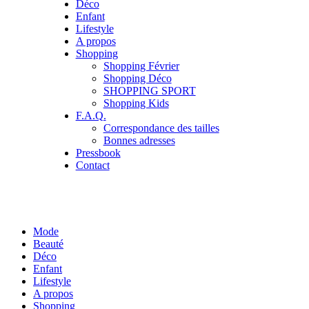
Déco
Enfant
Lifestyle
A propos
Shopping
Shopping Février
Shopping Déco
SHOPPING SPORT
Shopping Kids
F.A.Q.
Correspondance des tailles
Bonnes adresses
Pressbook
Contact
Mode
Beauté
Déco
Enfant
Lifestyle
A propos
Shopping