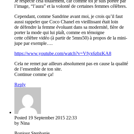
Je respecte cela totalement, car comme toi je suis portée par
l’image, “l’aura” et la volonté de certaines femmes célèbres.
Cependant, comme Sandrine avant moi, je crois qu’il faut
aussi rappeler que Coco Chanel en vieillissant était loin
de défendre la femme évoluant dans sa modernité, fière de
porter la mode qui lui plaît, comme en témoigne
cette célèbre vidéo (à partir de 5mns50) à propos de la mini-
jupe par exemple….
https://www.youtube.com/watch?v=Vfyx6zbzKA8
Cela ne remet par ailleurs absolument pas en cause la qualité
de l’ensemble de ton site.
Continue comme ça!
Reply
Posted
19 September 2015
22:33
by Nina
Bonjour Stephanie,