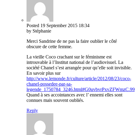
Posted
19 September 2015
18:34
by Stéphanie
Merci Sandrine de ne pas la faire oublier le côté
obscure de cette femme.
La vieille Coco crachant sur le féminisme est
introuvable à l’Institut national de l’audiovisuel. La
société Chanel s’est arrangée pour qu’elle soit invisible.
En savoir plus sur
http://www.lemonde.fr/culture/article/2012/08/23/coco-
chanel-possedee-par-sa-
legende_1750784_3246.html#G0uvbvrPxvZFWmzC.99
Quand à ses accointances avec l’ ennemi elles sont
connues mais souvent oubliés.
Reply