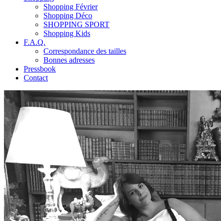
Shopping Février
Shopping Déco
SHOPPING SPORT
Shopping Kids
F.A.Q.
Correspondance des tailles
Bonnes adresses
Pressbook
Contact