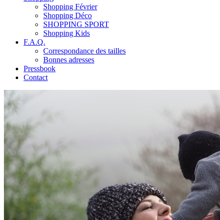
Shopping Février
Shopping Déco
SHOPPING SPORT
Shopping Kids
F.A.Q.
Correspondance des tailles
Bonnes adresses
Pressbook
Contact