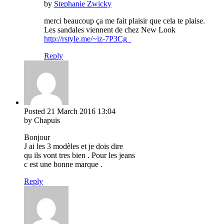
by
Stephanie Zwicky
merci beaucoup ça me fait plaisir que cela te plaise.
Les sandales viennent de chez New Look
http://rstyle.me/~iz-7P3Cg_
Reply
Posted
21 March 2016
13:04
by Chapuis
Bonjour
J ai les 3 modèles et je dois dire
qu ils vont tres bien . Pour les jeans
c est une bonne marque .
Reply