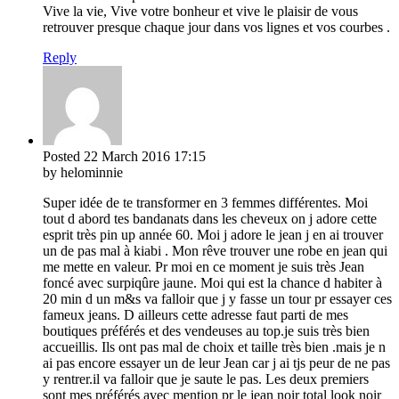
Vive la vie, Vive votre bonheur et vive le plaisir de vous
retrouver presque chaque jour dans vos lignes et vos courbes .
Reply
Posted
22 March 2016
17:15
by helominnie
Super idée de te transformer en 3 femmes différentes. Moi
tout d abord tes bandanats dans les cheveux on j adore cette
esprit très pin up année 60. Moi j adore le jean j en ai trouver
un de pas mal à kiabi . Mon rêve trouver une robe en jean qui
me mette en valeur. Pr moi en ce moment je suis très Jean
foncé avec surpiqûre jaune. Moi qui est la chance d habiter à
20 min d un m&s va falloir que j y fasse un tour pr essayer ces
fameux jeans. D ailleurs cette adresse faut parti de mes
boutiques préférés et des vendeuses au top.je suis très bien
accueillis. Ils ont pas mal de choix et taille très bien .mais je n
ai pas encore essayer un de leur Jean car j ai tjs peur de ne pas
y rentrer.il va falloir que je saute le pas. Les deux premiers
sont mes préférés avec mention pr le jean noir total look noir