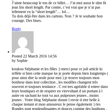
J’aime beaucoup le ton de ce billet… J’ai moi aussi le slim fit
jean Iris short length. Par contre, c’est vrai que je n’ai pas
tellement vu la “short length”… lol…
Tu dois déjà être dans les cartons. Non ? Je te souhaite bon
courage. Des bises.
Reply
Posted
22 March 2016
14:56
by Sophie
koukou Stéphanie et les filles :) merci pour ce joli article ki
reflète si bien cette marque ke je porte depuis bien longtemps (
pour ainsi dire la seule pour moi ) je trouve toujours mon
bonheur dans leur collection , les modèles changent très
souvent et toujours tendance . C est tres agréable d entrer dans
leurs boutiques et de respirer en virevoltant d un portant à l
autre en sachant ke tout va aux pulpeuses jeunes , moins
jeunes . Votre blog Stéphanie donne l envie d etre belle à
chaque instant et mon amoureux le pense également :) les
Rondes sont resplendissantes et douces comme des bonbons .