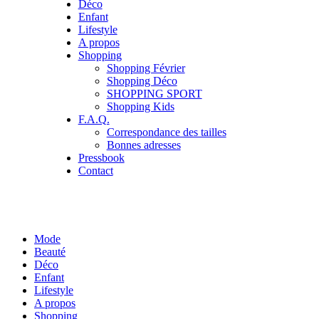
Déco
Enfant
Lifestyle
A propos
Shopping
Shopping Février
Shopping Déco
SHOPPING SPORT
Shopping Kids
F.A.Q.
Correspondance des tailles
Bonnes adresses
Pressbook
Contact
Mode
Beauté
Déco
Enfant
Lifestyle
A propos
Shopping