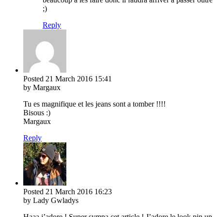
;)
Reply
Posted
21 March 2016
15:41
by Margaux
Tu es magnifique et les jeans sont a tomber !!!!
Bisous :)
Margaux
Reply
Posted
21 March 2016
16:23
by Lady Gwladys
Haaa j’adore ! Super sympa cet article ! J’adore le look pin up