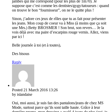
jambes qui me correspond (pour les plus de 1m70). Je
suppose que c’est comme les dentistes/gygy/tatoueurs : quand
on trouve le bon “fournisseur”, on ne le quitte plus !
Sinon, j’adore ces jeux de rôles que tu as fait pour présenter
les jeans. Mon coup de coeur va à Miss (à moins que ça soit
une Mrs.) Betty BROSMER ! Son brut, son revers… Je la
vois déjà avec ma paire d’escarpins rouge vernis. Allez, viens
par ici !
Belle journée à toi (et à toutes),
Des bisous
Reply
Posted
21 March 2016
13:26
by islandaise
Oui, moi aussi, je suis fan des pantalons/jeans de chez MS
Mode, surtout parce qu’ils sont taille haute. Grâce à leur
dernière promo, mon dressing a avalé 4 jeans de plus (oui, je