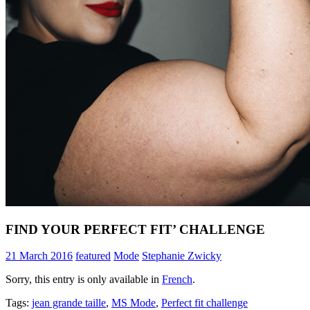
FIND YOUR PERFECT FIT’ CHALLENGE
21 March 2016
featured
Mode
Stephanie Zwicky
Sorry, this entry is only available in
French
.
Tags:
jean grande taille
,
MS Mode
,
Perfect fit challenge