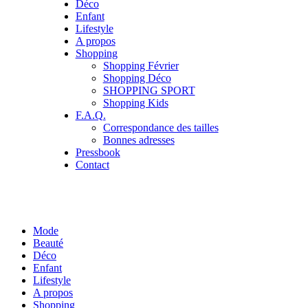
Déco
Enfant
Lifestyle
A propos
Shopping
Shopping Février
Shopping Déco
SHOPPING SPORT
Shopping Kids
F.A.Q.
Correspondance des tailles
Bonnes adresses
Pressbook
Contact
Mode
Beauté
Déco
Enfant
Lifestyle
A propos
Shopping