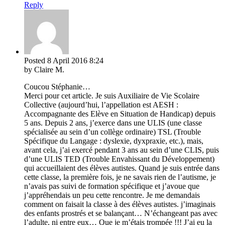
Reply
Posted
8 April 2016
8:24
by Claire M.
Coucou Stéphanie…
Merci pour cet article. Je suis Auxiliaire de Vie Scolaire
Collective (aujourd’hui, l’appellation est AESH :
Accompagnante des Elève en Situation de Handicap) depuis
5 ans. Depuis 2 ans, j’exerce dans une ULIS (une classe
spécialisée au sein d’un collège ordinaire) TSL (Trouble
Spécifique du Langage : dyslexie, dyxpraxie, etc.), mais,
avant cela, j’ai exercé pendant 3 ans au sein d’une CLIS, puis
d’une ULIS TED (Trouble Envahissant du Développement)
qui accueillaient des élèves autistes. Quand je suis entrée dans
cette classe, la première fois, je ne savais rien de l’autisme, je
n’avais pas suivi de formation spécifique et j’avoue que
j’appréhendais un peu cette rencontre. Je me demandais
comment on faisait la classe à des élèves autistes. j’imaginais
des enfants prostrés et se balançant… N’échangeant pas avec
l’adulte, ni entre eux… Que je m’étais trompée !!! J’ai eu la