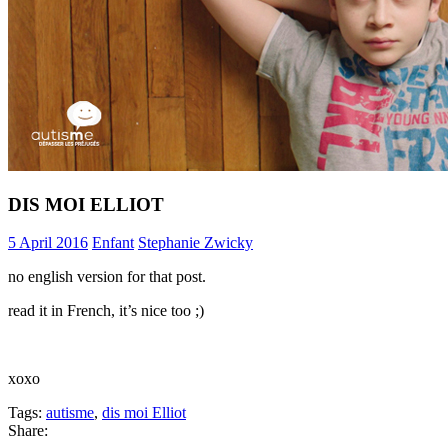
DIS MOI ELLIOT
5 April 2016
Enfant
Stephanie Zwicky
no english version for that post.
read it in French, it’s nice too ;)
xoxo
Tags:
autisme
,
dis moi Elliot
Share: