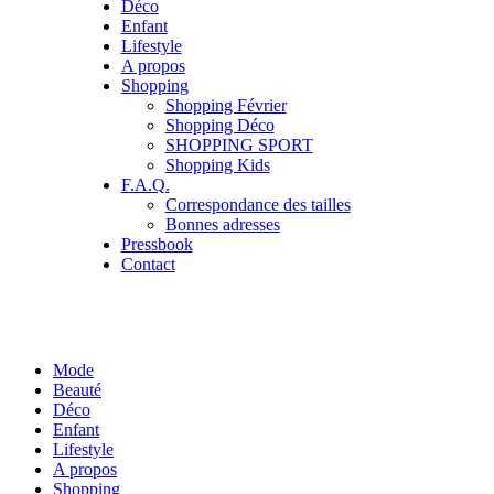
Déco
Enfant
Lifestyle
A propos
Shopping
Shopping Février
Shopping Déco
SHOPPING SPORT
Shopping Kids
F.A.Q.
Correspondance des tailles
Bonnes adresses
Pressbook
Contact
Mode
Beauté
Déco
Enfant
Lifestyle
A propos
Shopping