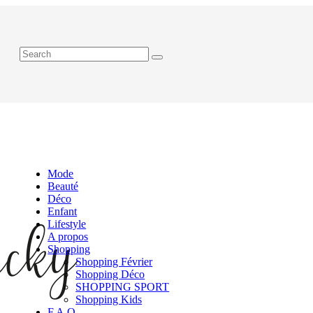
Mode
Beauté
Déco
Enfant
Lifestyle
A propos
Shopping
Shopping Février
Shopping Déco
SHOPPING SPORT
Shopping Kids
F.A.Q.