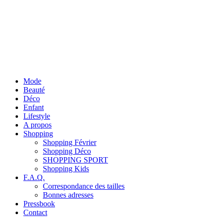
Mode
Beauté
Déco
Enfant
Lifestyle
A propos
Shopping
Shopping Février
Shopping Déco
SHOPPING SPORT
Shopping Kids
F.A.Q.
Correspondance des tailles
Bonnes adresses
Pressbook
Contact