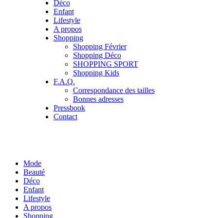
Déco
Enfant
Lifestyle
A propos
Shopping
Shopping Février
Shopping Déco
SHOPPING SPORT
Shopping Kids
F.A.Q.
Correspondance des tailles
Bonnes adresses
Pressbook
Contact
Mode
Beauté
Déco
Enfant
Lifestyle
A propos
Shopping