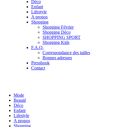
Déco
Enfant
Lifestyle
A propos
Shopping
Shopping Février
Shopping Déco
SHOPPING SPORT
Shopping Kids
F.A.Q.
Correspondance des tailles
Bonnes adresses
Pressbook
Contact
Mode
Beauté
Déco
Enfant
Lifestyle
A propos
Shopping