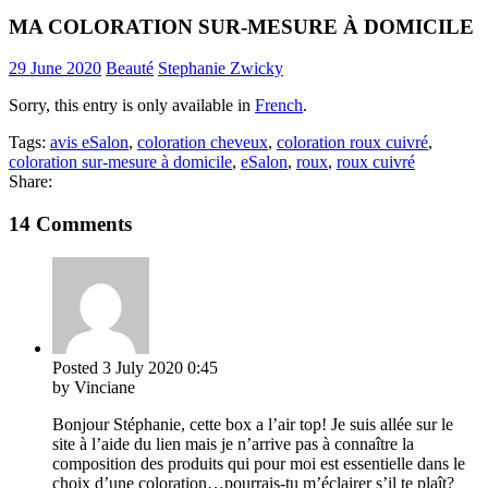
MA COLORATION SUR-MESURE À DOMICILE
29 June 2020
Beauté
Stephanie Zwicky
Sorry, this entry is only available in
French
.
Tags:
avis eSalon
,
coloration cheveux
,
coloration roux cuivré
,
coloration sur-mesure à domicile
,
eSalon
,
roux
,
roux cuivré
Share:
14 Comments
Posted
3 July 2020
0:45
by Vinciane
Bonjour Stéphanie, cette box a l’air top! Je suis allée sur le
site à l’aide du lien mais je n’arrive pas à connaître la
composition des produits qui pour moi est essentielle dans le
choix d’une coloration…pourrais-tu m’éclairer s’il te plaît?