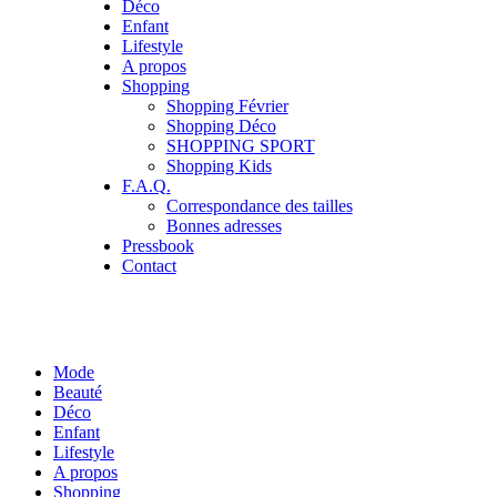
Déco
Enfant
Lifestyle
A propos
Shopping
Shopping Février
Shopping Déco
SHOPPING SPORT
Shopping Kids
F.A.Q.
Correspondance des tailles
Bonnes adresses
Pressbook
Contact
Mode
Beauté
Déco
Enfant
Lifestyle
A propos
Shopping