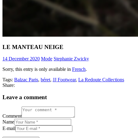
LE MANTEAU NEIGE
14 December 2020
Mode
Stephanie Zwicky
Sorry, this entry is only available in
French
.
Tags:
Balzac Paris
,
béret
,
JJ Footwear
,
La Redoute Collections
Share:
Leave a comment
Comment
Name
E-mail