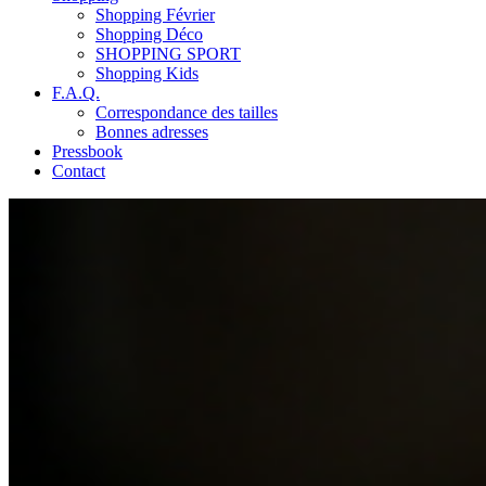
Shopping Février
Shopping Déco
SHOPPING SPORT
Shopping Kids
F.A.Q.
Correspondance des tailles
Bonnes adresses
Pressbook
Contact