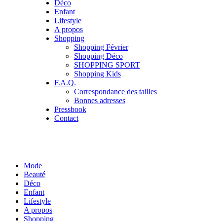
Déco
Enfant
Lifestyle
A propos
Shopping
Shopping Février
Shopping Déco
SHOPPING SPORT
Shopping Kids
F.A.Q.
Correspondance des tailles
Bonnes adresses
Pressbook
Contact
Mode
Beauté
Déco
Enfant
Lifestyle
A propos
Shopping