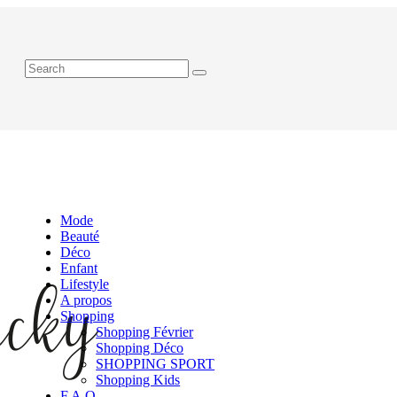
Mode
Beauté
Déco
Enfant
Lifestyle
A propos
Shopping
Shopping Février
Shopping Déco
SHOPPING SPORT
Shopping Kids
F.A.Q.