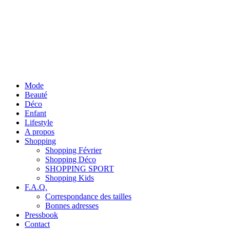
Mode
Beauté
Déco
Enfant
Lifestyle
A propos
Shopping
Shopping Février
Shopping Déco
SHOPPING SPORT
Shopping Kids
F.A.Q.
Correspondance des tailles
Bonnes adresses
Pressbook
Contact