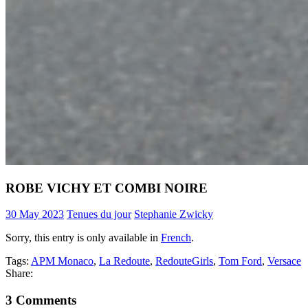
ROBE VICHY ET COMBI NOIRE
30 May 2023
Tenues du jour
Stephanie Zwicky
Sorry, this entry is only available in
French
.
Tags:
APM Monaco
,
La Redoute
,
RedouteGirls
,
Tom Ford
,
Versace
Share:
3 Comments