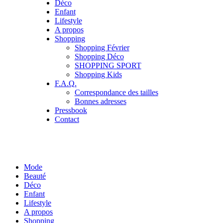
Déco
Enfant
Lifestyle
A propos
Shopping
Shopping Février
Shopping Déco
SHOPPING SPORT
Shopping Kids
F.A.Q.
Correspondance des tailles
Bonnes adresses
Pressbook
Contact
Mode
Beauté
Déco
Enfant
Lifestyle
A propos
Shopping