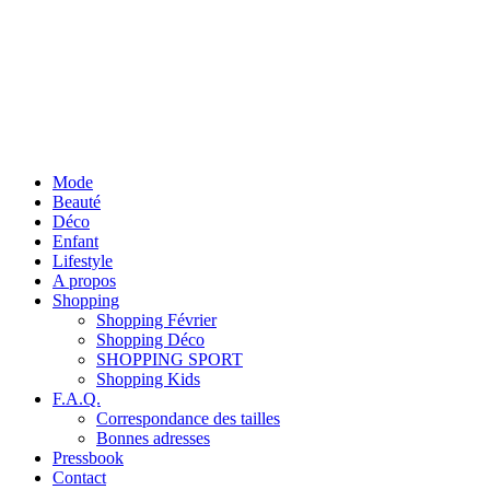
Mode
Beauté
Déco
Enfant
Lifestyle
A propos
Shopping
Shopping Février
Shopping Déco
SHOPPING SPORT
Shopping Kids
F.A.Q.
Correspondance des tailles
Bonnes adresses
Pressbook
Contact