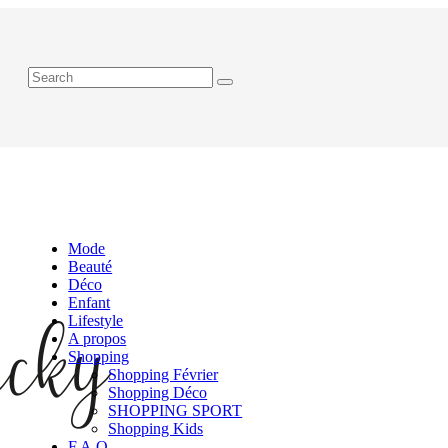
Mode
Beauté
Déco
Enfant
Lifestyle
A propos
Shopping
Shopping Février
Shopping Déco
SHOPPING SPORT
Shopping Kids
F.A.Q.