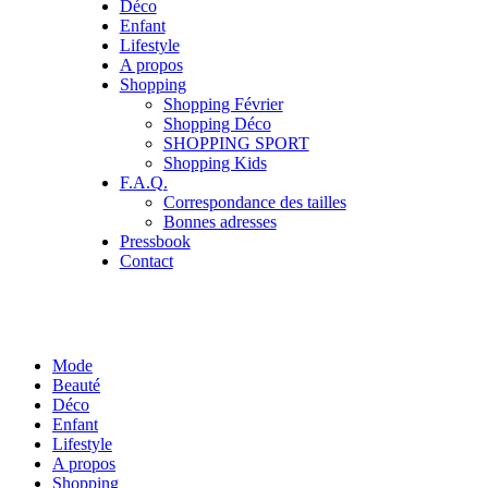
Déco
Enfant
Lifestyle
A propos
Shopping
Shopping Février
Shopping Déco
SHOPPING SPORT
Shopping Kids
F.A.Q.
Correspondance des tailles
Bonnes adresses
Pressbook
Contact
Mode
Beauté
Déco
Enfant
Lifestyle
A propos
Shopping