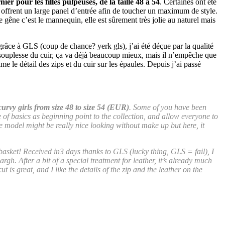
er pour les filles pulpeuses, de la taille 48 à 54
. Certaines ont été
 offrent un large panel d’entrée afin de toucher un maximum de style.
e gêne c’est le mannequin, elle est sûrement très jolie au naturel mais
grâce à GLS (coup de chance? yerk gls), j’ai été déçue par la qualité
a souplesse du cuir, ça va déjà beaucoup mieux, mais il n’empêche que
ime le détail des zips et du cuir sur les épaules. Depuis j’ai passé
curvy girls from size 48 to size 54 (EUR)
. Some of you have been
ge of basics as beginning point to the collection, and allow everyone to
he model might be really nice looking without make up but here, it
 basket! Received in3 days thanks to GLS (lucky thing, GLS = fail), I
gh. After a bit of a special treatment for leather, it’s already much
ut is great, and I like the details of the zip and the leather on the