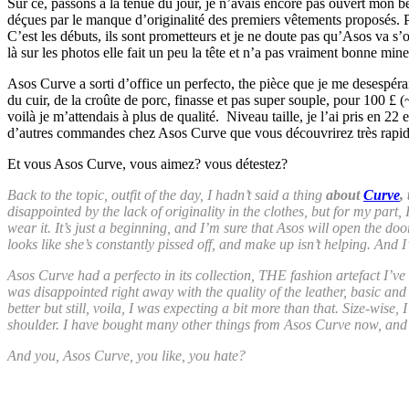
Sur ce, passons à la tenue du jour, je n’avais encore pas ouvert mon b
déçues par le manque d’originalité des premiers vêtements proposés. P
C’est les débuts, ils sont prometteurs et je ne doute pas qu’Asos va s’
là sur les photos elle fait un peu la tête et n’a pas vraiment bonne min
Asos Curve a sorti d’office un perfecto, the pièce que je me desespérai
du cuir, de la croûte de porc, finasse et pas super souple, pour 100 £
voilà je m’attendais à plus de qualité. Niveau taille, je l’ai pris en 22 
d’autres commandes chez Asos Curve que vous découvrirez très rapi
Et vous Asos Curve, vous aimez? vous détestez?
Back to the topic, outfit of the day, I hadn’t said a thing
about
Curve
,
disappointed by the lack of originality in the clothes, but for my part,
wear it. It’s just a beginning, and I’m sure that Asos will open the d
looks like she’s constantly pissed off, and make up isn’t helping. And I
Asos Curve had a perfecto in its collection, THE fashion artefact I’ve
was disappointed right away with the quality of the leather, basic and 
better but still, voila, I was expecting a bit more than that. Size-wise, 
shoulder. I have bought many other things from Asos Curve now, and y
And you, Asos Curve, you like, you hate?