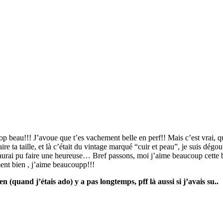
beau!!! J’avoue que t’es vachement belle en perf!! Mais c’est vrai, que vu
aire ta taille, et là c’était du vintage marqué “cuir et peau”, je suis dég
aurai pu faire une heureuse… Bref passons, moi j’aime beaucoup cette ba
ent bien , j’aime beaucoupp!!!
 (quand j’étais ado) y a pas longtemps, pff là aussi si j’avais su..