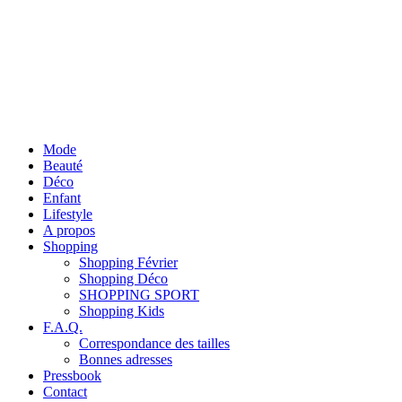
Mode
Beauté
Déco
Enfant
Lifestyle
A propos
Shopping
Shopping Février
Shopping Déco
SHOPPING SPORT
Shopping Kids
F.A.Q.
Correspondance des tailles
Bonnes adresses
Pressbook
Contact