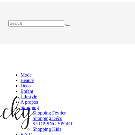
Mode
Beauté
Déco
Enfant
Lifestyle
A propos
Shopping
Shopping Février
Shopping Déco
SHOPPING SPORT
Shopping Kids
F.A.Q.