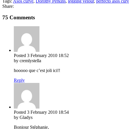
Tags:
Asos curve
,
Dorothy Perkins
,
legging velour
,
perfecto asos cur
Share:
75 Comments
Posted
3 February 2010
18:52
by cremlystella
hooooo que c’est joli ici!!
Reply
Posted
3 February 2010
18:54
by Gladys
Bonjour Stéphanie,