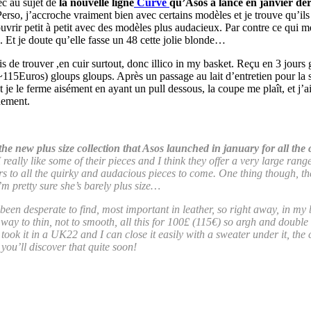
ec au sujet de
la nouvelle ligne
Curve
qu’Asos a lancé en janvier derni
erso, j’accroche vraiment bien avec certains modèles et je trouve qu’ils
ouvrir petit à petit avec des modèles plus audacieux. Par contre ce qui m
e. Et je doute qu’elle fasse un 48 cette jolie blonde…
s de trouver ,en cuir surtout, donc illico in my basket. Reçu en 3 jours 
 (~115Euros) gloups gloups. Après un passage au lait d’entretien pour l
et je le ferme aisément en ayant un pull dessous, la coupe me plaît, et j’a
dement.
the new plus size collection that Asos launched in january for all the 
 I really like some of their pieces and I think they offer a very large ran
oors to all the quirky and audacious pieces to come. One thing though, t
’m pretty sure she’s barely plus size…
 been desperate to find, most important in leather, so right away, in my
way to thin, not to smooth, all this for 100£ (115€) so argh and double ar
I took it in a UK22 and I can close it easily with a sweater under it, the c
ou’ll discover that quite soon!