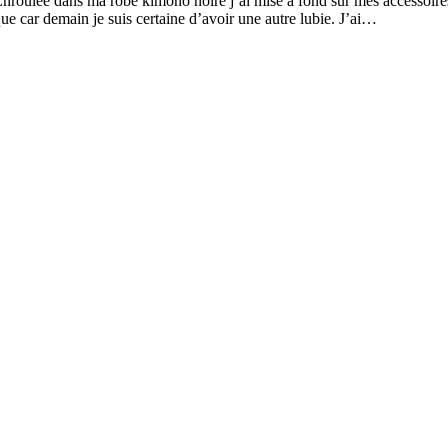
e Enroulée dans ma robe kimono noire j’ai misé à fond sur mes accessoir
que car demain je suis certaine d’avoir une autre lubie. J’ai…