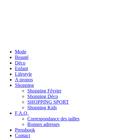
Mode
Beauté
Déco
Enfant
Lifestyle
A propos
Shopping
Shopping Février
Shopping Déco
SHOPPING SPORT
Shopping Kids
F.A.Q.
Correspondance des tailles
Bonnes adresses
Pressbook
Contact