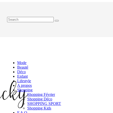
Mode
Beauté
Déco
Enfant
Lifestyle
A propos
Shopping
Shopping Février
Shopping Déco
SHOPPING SPORT
Shopping Kids
F.A.Q.