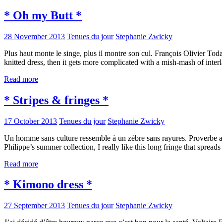
* Oh my Butt *
28 November 2013
Tenues du jour
Stephanie Zwicky
Plus haut monte le singe, plus il montre son cul. François Olivier Today
knitted dress, then it gets more complicated with a mish-mash of inte
Read more
* Stripes & fringes *
17 October 2013
Tenues du jour
Stephanie Zwicky
Un homme sans culture ressemble à un zèbre sans rayures. Proverbe 
Philippe’s summer collection, I really like this long fringe that spreads
Read more
* Kimono dress *
27 September 2013
Tenues du jour
Stephanie Zwicky