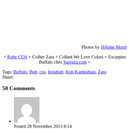
Photos by
Héloïse Morel
+
Robe COS
+ Collier Zara + Collant We Love Colors + Escarpins
Buffalo chez
Sarenza.com
+
Tags:
Buffalo
,
Butt
,
cos
,
Instabutt
,
Kim Kardashian
,
Zara
Share:
50 Comments
Posted
28 November 2013
8:14