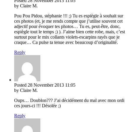
Posted
28 November 2013
11:05
by Claire M.
Pou Pou Pidou, stéphanie !!! ;) Tu es espiègle à souhait sur
ces photos (et, je me rends compte que j’utilise souvent cet
adjectif pour évoquer tes photos… Tu es, peut-être, donc,
espiègle tout le temps ;) ). J’aime bien cette robe, mais, c’est
surtout pour le mix collants violets-escarpins rayés que je
craque… Ca pulse ta tenue avec beaucoup d’originalité.
Reply
Posted
28 November 2013
11:05
by Claire M.
Oups… Doublon??? J’ai décidément du mal avec mon ordi
ces jours-ci !!! Désolée ;)
Reply