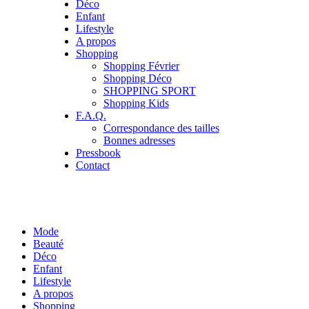
Déco
Enfant
Lifestyle
A propos
Shopping
Shopping Février
Shopping Déco
SHOPPING SPORT
Shopping Kids
F.A.Q.
Correspondance des tailles
Bonnes adresses
Pressbook
Contact
Mode
Beauté
Déco
Enfant
Lifestyle
A propos
Shopping