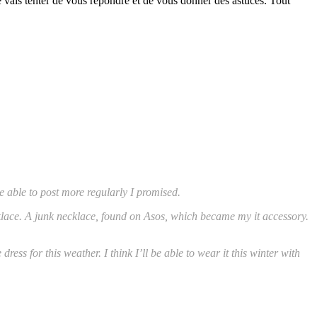
 tenter de vous répondre et de vous donner des astuces. Tout
e able to post more regularly I promised.
cklace. A junk necklace, found on Asos, which became my it accessory.
ress for this weather. I think I’ll be able to wear it this winter with