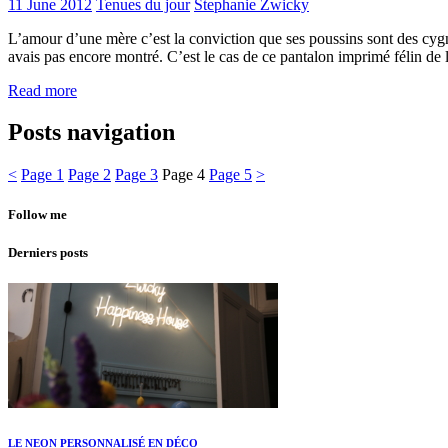
11 June 2012
Tenues du jour
Stephanie Zwicky
L’amour d’une mère c’est la conviction que ses poussins sont des cyg
avais pas encore montré. C’est le cas de ce pantalon imprimé félin de 
Read more
Posts navigation
<
Page
1
Page
2
Page
3
Page
4
Page
5
>
Follow me
Derniers posts
LE NEON PERSONNALISÉ EN DÉCO