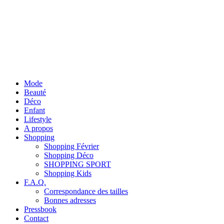
Mode
Beauté
Déco
Enfant
Lifestyle
A propos
Shopping
Shopping Février
Shopping Déco
SHOPPING SPORT
Shopping Kids
F.A.Q.
Correspondance des tailles
Bonnes adresses
Pressbook
Contact