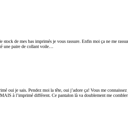
é le stock de mes bas imprimés je vous rassure. Enfin moi ça ne me rassur
eté une paire de collant voile…
primé oui je sais. Pendez moi la tête, oui j’adore ça! Vous me connaiss
re MAIS à l’imprimé différent. Ce pantalon là va doublement me combl