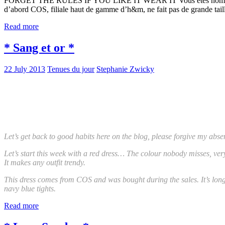
FORGET THE RULES IF YOU LIKE IT WEAR IT Vous êtes nombreuses à 
d’abord COS, filiale haut de gamme d’h&m, ne fait pas de grande taille
Read more
* Sang et or *
22 July 2013
Tenues du jour
Stephanie Zwicky
Let’s get back to good habits here on the blog, please forgive my abs
Let’s start this week with a red dress… The colour nobody misses, ve
It makes any outfit trendy.
This dress comes from COS and was bought during the sales. It’s longer a
navy blue tights.
Read more