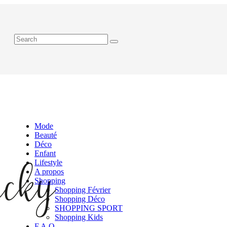
Mode
Beauté
Déco
Enfant
Lifestyle
A propos
Shopping
Shopping Février
Shopping Déco
SHOPPING SPORT
Shopping Kids
F.A.Q.