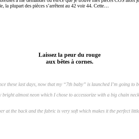
me demander où est-ce que je trouve mes pièces COS alors je vais
, la plupart des pièces s’arrêtent au 42 voir 44. Cette…
Laissez la peur du rouge
aux bêtes à cornes.
ence these last days, now that my “7th baby” is launched I’m going to b
ry bright almost neon which I chose to accessorize with a big chain ne
t the back and the fabric is very soft which makes it the perfect little d