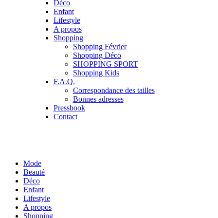
Déco
Enfant
Lifestyle
A propos
Shopping
Shopping Février
Shopping Déco
SHOPPING SPORT
Shopping Kids
F.A.Q.
Correspondance des tailles
Bonnes adresses
Pressbook
Contact
Mode
Beauté
Déco
Enfant
Lifestyle
A propos
Shopping