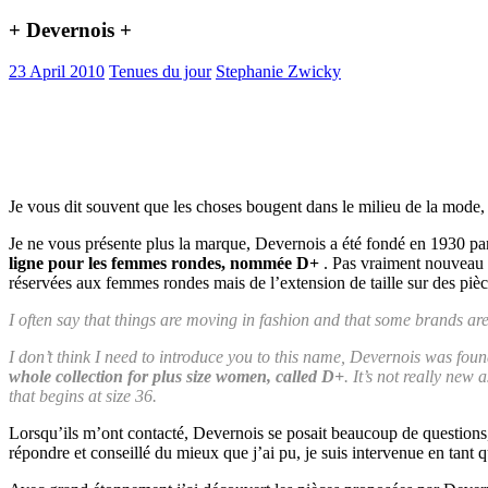
+ Devernois +
23 April 2010
Tenues du jour
Stephanie Zwicky
Je vous dit souvent que les choses bougent dans le milieu de la mode
Je ne vous présente plus la marque, Devernois a été fondé en 1930 par
ligne pour les femmes rondes, nommée D+
. Pas vraiment nouveau p
réservées aux femmes rondes mais de l’extension de taille sur des pièces
I often say that things are moving in fashion and that some brands a
I don’t think I need to introduce you to this name, Devernois was fou
whole collection for plus size women, called D+
. It’s not really new
that begins at size 36.
Lorsqu’ils m’ont contacté, Devernois se posait beaucoup de questions, c
répondre et conseillé du mieux que j’ai pu, je suis intervenue en tant 