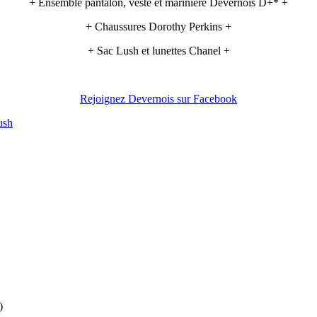
+ Ensemble pantalon, veste et marinière Devernois D+* +
+ Chaussures Dorothy Perkins +
+ Sac Lush et lunettes Chanel +
Rejoignez Devernois sur Facebook
ush
)