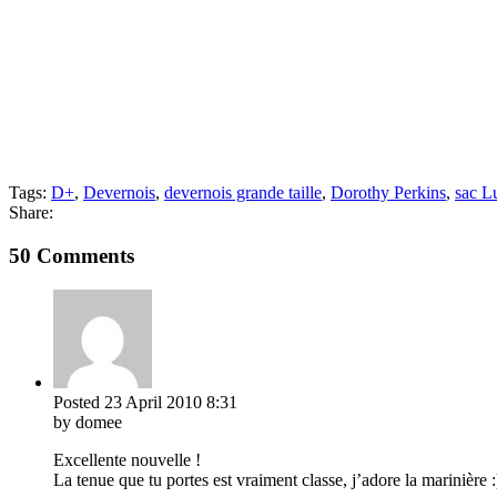
Tags:
D+
,
Devernois
,
devernois grande taille
,
Dorothy Perkins
,
sac L
Share:
50 Comments
Posted
23 April 2010
8:31
by domee
Excellente nouvelle !
La tenue que tu portes est vraiment classe, j’adore la marinière :