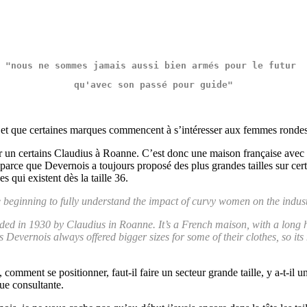
"nous ne sommes jamais aussi bien armés pour le futur 
qu'avec son passé pour guide"
, et que certaines marques commencent à s’intéresser aux femmes rondes
 un certains Claudius à Roanne. C’est donc une maison française avec u
arce que Devernois a toujours proposé des plus grandes tailles sur cer
 qui existent dès la taille 36.
re beginning to fully understand the impact of curvy women on the indu
nded in 1930 by Claudius in Roanne. It’s a French maison, with a long h
 as Devernois always offered bigger sizes for some of their clothes, so it
omment se positionner, faut-il faire un secteur grande taille, y a-t-il u
que consultante.