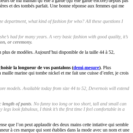
illeurs de ma maman qu’elle a gardé (qu’elle garde encore) depuis pas
tières et des tombés parfait. Une bonne réponse aux femmes qui me
ze department, what kind of fashion for who? All these questions I
t she’s had for many years. A very basic fashion with good quality, it’s
ion, or ceremony.
 plus de modèles. Aujourd’hui disponible de la taille 44 à 52,
 choisir la longueur de vos pantalons (
demi-mesure
)
. Plus
maille marine qui tombe nickel et me fait une cuisse d’enfer, je crois
ore models. Available today from size 44 to 52, Devernois will extend
c length of pants
. No funny too long or too short, tall and small can
legs look fabulous, I think it’s the first time I feel comfortable in a
ense que l’on peut applaudir des deux mains cette intiative qui semble
onneur à ces marque qui sont établies dans la mode avec un nom et une