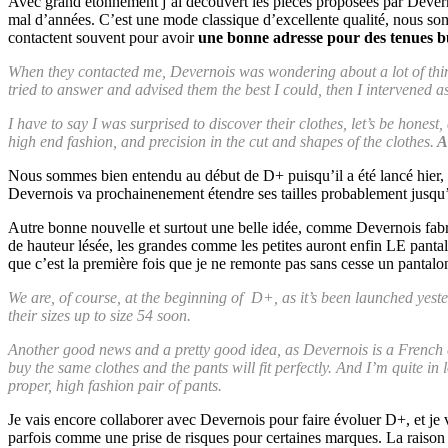
Avec grand étonnement j’ai découvert les pièces proposées par Deverno
mal d’années. C’est une mode classique d’excellente qualité, nous so
contactent souvent pour avoir
une bonne adresse pour des tenues b
When they contacted me, Devernois was wondering about a lot of things
tried to answer and advised them the best I could, then I intervened a
I have to say I was surprised to discover their clothes, let’s be honest
high end fashion, and precision in the cut and shapes of the clothes.
A 
Nous sommes bien entendu au début de D+ puisqu’il a été lancé hier, et
Devernois va prochainenement étendre ses tailles probablement jusqu
Autre bonne nouvelle et surtout une belle idée, comme Devernois fa
de hauteur lésée, les grandes comme les petites auront enfin LE pantal
que c’est la première fois que je ne remonte pas sans cesse un pantalon
We are, of course, at the beginning of D+, as it’s been launched yes
their sizes up to size 54 soon.
Another good news and a pretty good idea, as Devernois is a French 
buy the same clothes and the pants will fit perfectly. And I’m quite in l
proper, high fashion pair of pants.
Je vais encore collaborer avec Devernois pour faire évoluer D+, et je 
parfois comme une prise de risques pour certaines marques. La raison