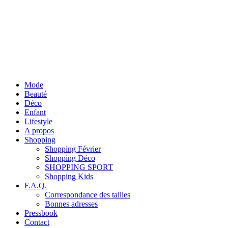
Mode
Beauté
Déco
Enfant
Lifestyle
A propos
Shopping
Shopping Février
Shopping Déco
SHOPPING SPORT
Shopping Kids
F.A.Q.
Correspondance des tailles
Bonnes adresses
Pressbook
Contact