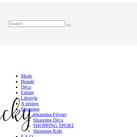
Mode
Beauté
Déco
Enfant
Lifestyle
A propos
Shopping
Shopping Février
Shopping Déco
SHOPPING SPORT
Shopping Kids
F.A.Q.