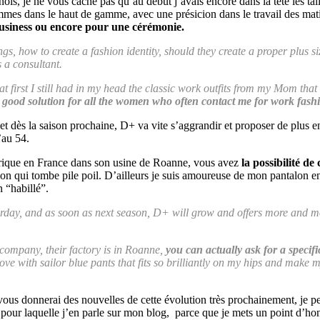
is, je ne vous cache pas qu’au début j’avais encore dans la tête les ta
mmes dans le haut de gamme, avec une présicion dans le travail des ma
usiness ou encore pour une cérémonie.
, how to create a fashion identity, should they create a proper plus si
s a consultant.
, at first I still had in my head the classic work outfits from my Mom tha
good solution for all the women who often contact me for work fash
 dès la saison prochaine, D+ va vite s’aggrandir et proposer de plus en
’au 54.
brique en France dans son usine de Roanne, vous avez
la possibilité de
on qui tombe pile poil. D’ailleurs je suis amoureuse de mon pantalon en 
 “habillé”.
terday, and as soon as next season, D+ will grow and offers more and m
company, their factory is in Roanne,
you can actually ask for a specifi
ove with sailor blue pants that fits so brilliantly on my hips and make my 
vous donnerai des nouvelles de cette évolution très prochainement, je p
 pour laquelle j’en parle sur mon blog, parce que je mets un point d’h